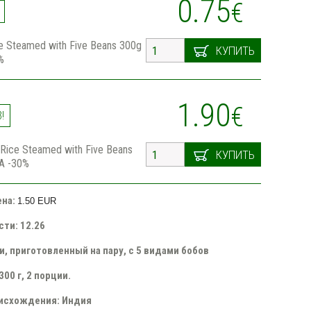
0.75
€
e Steamed with Five Beans 300g
КУПИТЬ
%
1.90
€
!
 Rice Steamed with Five Beans
КУПИТЬ
A -30%
ена:
1.50 EUR
сти: 12.26
и, приготовленный на пару, с 5 видами бобов
300 г, 2 порции.
оисхождения: Индия