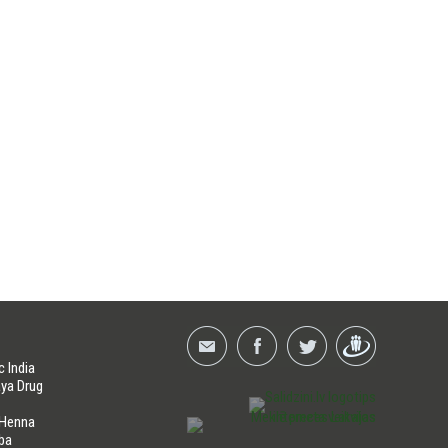
c India
ya Drug
 Henna
ba