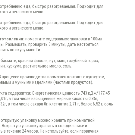
потреблению еда, быстро разогреваемая. Подходит для
кого и веганского меню.
потреблению еда, быстро разогреваемая. Подходит для
кого и веганского меню.
готовления:
поместите содержимое упаковки в 100мл
ы. Размешать, проварить 3 минуты, дать настояться.
ить по вкусу масо Ги.
 басмати, красная фасоль, нут, маш, голубиный горох,
ин, куркума, растительное масло, соль.
В процессе производства возможен контакт с кунжутом,
евыми и мучными изделиями (частями продуктов).
дукта содержится: Энергетическая ценность 743 кДж/177,45
2,01г, в том числе насыщенные жирные кислоты 0,85г,
32г, в том числе сахара 0г; клетчатка 2,71 г, белок 6,52 г; соль
еоткрытую упаковку можно хранить при комнатной
. Вскрытую упаковку хранить в холодильнике и
ь в течение 24 часов. Не используйте, если первичная