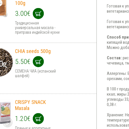
100g
Готовая к у
вегетарианс
3.00€
Готовая к у
Традиционная
вегетарианс
универсальная масала -
приправа индийской кухни
Способ при
кипящей вод
Можно добав
CHIA seeds 500g
Состав:
рис
5.50€
чечевица, тм
СЕМЕНА ЧИА (испанский
Аллергены: 
шалфей)
орехами, со
В 100 г про
ккал; жиры 
углеводы 33,
CRISPY SNACK
0,38 г.
Masala
Хранение: Н
1.20€
температуре
использоват
Пряные и аппетитные