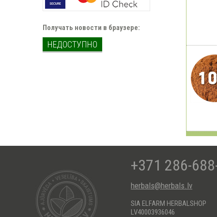
Получать новости в браузере:
НЕДОСТУПНО
+371 286-688
herbals@herbals.lv
SIA ELFARM HERBALSHOP
LV40003936046