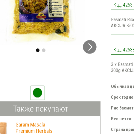
Код: 4253!
Basmati Ric
AKCIJA -50
Код: 42533
3 x Basmati
300g AKCIJ
Обычная ц
Срок годно
Также покупают
Рис басмат
Вес нетто: 
Garam Masala
Страна пр
Premium Herbals