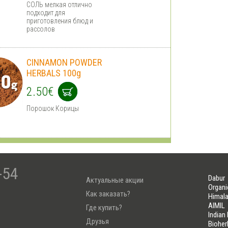
СОЛЬ мелкая отлично
подходит для
приготовления блюд и
рассолов
CINNAMON POWDER
HERBALS 100g
2.50€
Порошок Корицы
-54
Dabur
Актуальные акции
Organi
Как заказать?
Himala
AIMIL
Где купить?
Indian
Друзья
Bioher