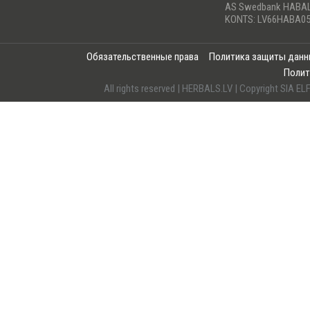
AS Swedbank HABA
KONTS: LV66HABA05
Обязательственные права
Политика защиты дан
Полит
All rights reserved | HERBALS.LV | Copyright SI