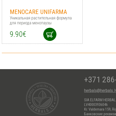
MENOCARE UNIFARMA
Уникальная растительная формула
для периода менопаузы
9.90€
+371 286
herbals@herbals.l
SIA ELFARM HERBA
LV40003936046
Kr. Valdemara 159, Ri
Банковские реквиз