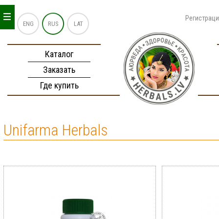
_
_
_
Регистрац
ENG
RUS
LAT
Каталог
Заказать
Где купить
Unifarma Herbals