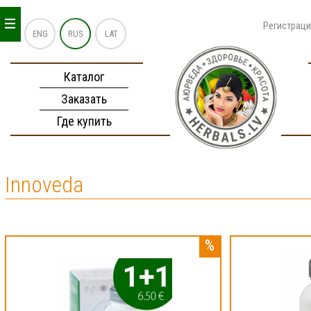
_
_
_
Регистрац
ENG
RUS
LAT
Каталог
Заказать
Где купить
Innoveda