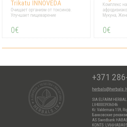
Trikatu INNOVEDA
Комплекс н
Очищает организм от токсинов.
афродизиако
Улучшает пищеварение
Мукуна, Же
0€
0€
+371 286
herbals@herbals.l
SIA ELFARM HERBA
LV40003936046
Kr. Valdemara 159, Ri
Банковские реквиз
AS Swedbank HABA
KONTS: LV66HABA05