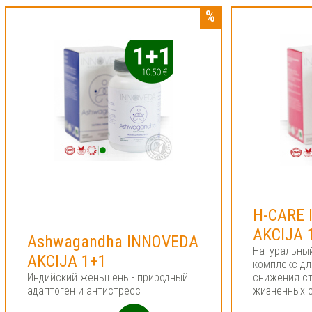
H-CARE
AKCIJA 
Ashwagandha INNOVEDA
Натуральны
AKCIJA 1+1
комплекс дл
Индийский женьшень - природный
снижения ст
адаптоген и антистресс
жизненных 