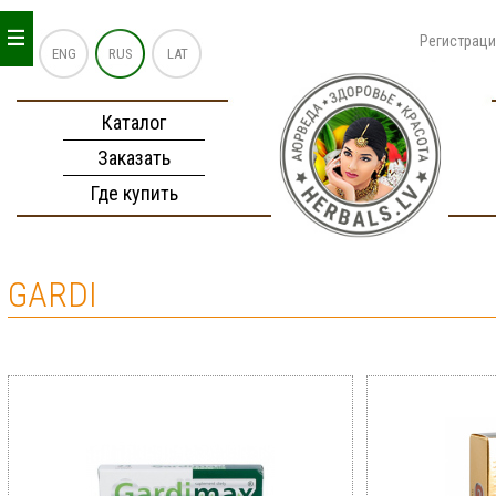
_
_
_
Регистрац
ENG
RUS
LAT
Каталог
Заказать
Где купить
GARDI