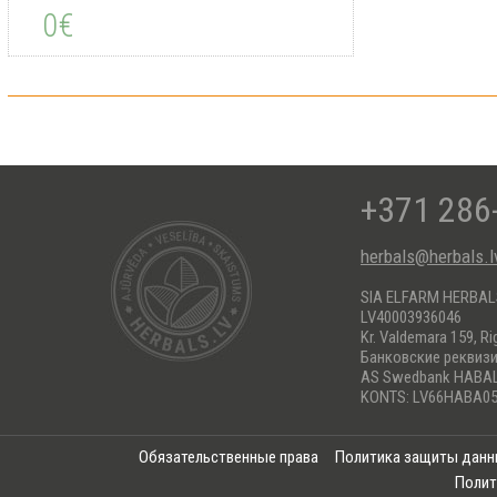
0€
+371 286
herbals@herbals.l
SIA ELFARM HERBA
LV40003936046
Kr. Valdemara 159, Ri
Банковские реквиз
AS Swedbank HABA
KONTS: LV66HABA05
Обязательственные права
Политика защиты дан
Полит