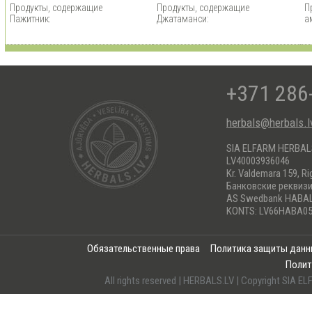
Продукты, содержащие
Продукты, содержащие
П
Пажитник:
Джатаманси:
а
+371 286
herbals@herbals.l
SIA ELFARM HERBA
LV40003936046
Kr. Valdemara 159, Ri
Банковские реквиз
AS Swedbank HABA
KONTS: LV66HABA05
Обязательственные права
Политика защиты дан
Полит
All rights reserved | HERBALS.LV | Copyright SI