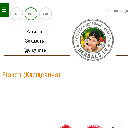
_
_
_
Регистрац
ENG
RUS
LAT
Каталог
Заказать
Где купить
Eranda (Клещевина)