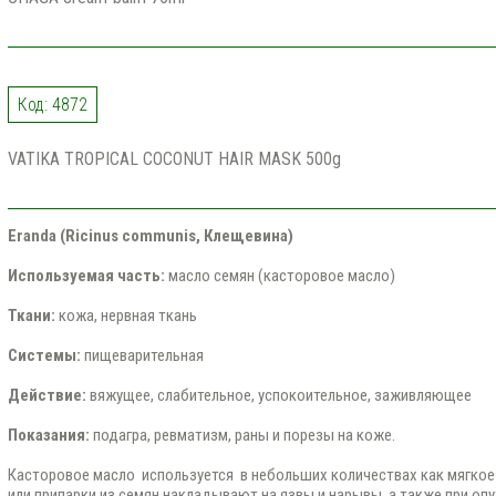
Код: 4872
VATIKA TROPICAL COCONUT HAIR MASK 500g
Eranda (Ricinus communis, Клещевина)
Используемая часть:
масло семян (касторовое масло)
Ткани:
кожа, нервная ткань
Системы:
пищеварительная
Действие:
вяжущее, слабительное, успокоительное, заживляющее
Показания:
подагра, ревматизм, раны и порезы на коже.
Касторовое масло используется в небольших количествах как мягкое 
или припарки из семян накладывают на язвы и нарывы, а также при опу