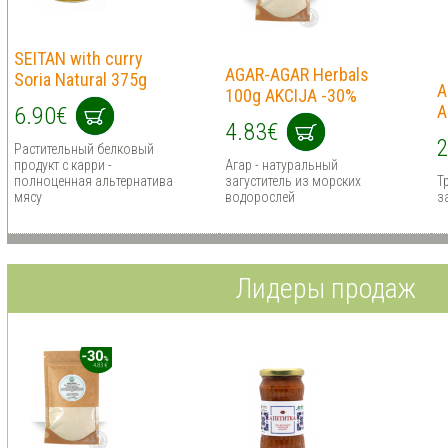
SEITAN with curry
AGAR-AGAR Herbals
Soria Natural 375g
A
100g AKCIJA -30%
A
6.90€
4.83€
2
Растительный белковый
продукт с карри -
Агар - натуральный
полноценная альтернатива
загуститель из морских
Т
мясу
водорослей
з
Лидеры продаж