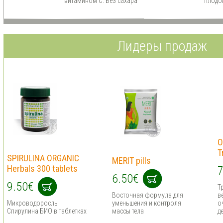
витамином С. Без сахара
плодо
Лидеры продаж
O
T
SPIRULINA ORGANIC
MERIT pills
Herbals 300 tablets
7
6.50€
9.50€
Т
Восточная формула для
в
Микроводоросль
уменьшения и контроля
о
Спирулина БИО в таблетках
массы тела
д