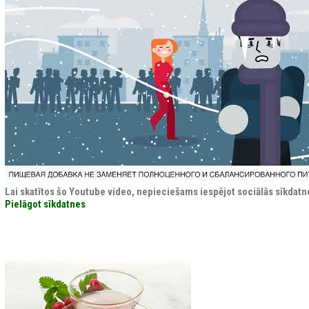
Lai skatītos šo Youtube video, nepieciešams iespējot sociālās sīkdatn
Pielāgot sīkdatnes