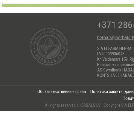
+371 286
herbals@herbals.l
SIA ELFARM HERBA
LV40003936046
Kr. Valdemara 159, Ri
Банковские реквиз
AS Swedbank HABA
KONTS: LV66HABA05
Обязательственные права
Политика защиты дан
Полит
All rights reserved | HERBALS.LV | Copyright SI