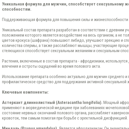
Уникальная формула для мужчин, способствует сексуальному ж
способностям.
Поддерживающая формула для повышения силы и жизнеспособности 
Уникальный состав препарата разработан в соответствии с древним 
положением которого является воздействие на весь организм, а не то
цветов крокуса (шафрана) повышают либидо, улучшают эрекцию и с
количества спермы, а также расслабляют мышцы, участвующие процес
стелющихся способствует сексуальным желаниям и сексуальным спос
Растения, включенные в состав препарата - афродизиаки, использутся
влечения и остроты ощущений во время полового акта.
Использование препарата особенно актуально для мужчин среднего и 
профилактическое средство для поддержания активной сексуальной ж
Ключевые компоненты:
Астеркант длиннолистный (Asteracantha longifolia).
Мощный афрод
применяют в аюрведической медицине при заболеваниях мочеполовой
состояние нервных окончаний полового органа, расслабляет каверноз
кровоток, тем самым помогая при борьбе с эректильной дисфункцией.
Миндаль (Prunus amygdalus).
Является афродизиаком. Он значитель