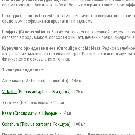
сперматозоидов без каких-либо побочных сперматотоксических эфф
Гокшура (Tribulus terrestris).
Улучшает качество спермы, повышает 
средством профилактики простатита и аденомы.
Шафран (Crocus sativus).
Является тоником для нервной системы, пом
является афродизиаком, способен очищать печень и почки, лимфатиче
Куркулиго орхидеевидное (Curculigo orchioides).
Редкое целебное 
это растение называют «травяная виагра». Исторически используется в
физического и сексуального тоника.
1 капсула содержит:
Астеракант (Asteracantha longifolia) - 145 мг
Vatadha
(Prunus amygdalus, Миндаль
) - 126 мг
Уттагана (Blepharis edulis) - 115 мг
Kesar
(Crocus sativus, Шафран)
- 14 мг
Gokshura
(Tribulus terrestris, Гокшура
) - 100 мг