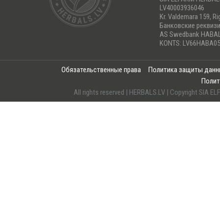
LV40003936046
Kr. Valdemara 159, Ri
Банковские реквиз
AS Swedbank HABA
KONTS: LV66HABA05
Обязательственные права
Политика защиты дан
Полит
All rights reserved | HERBALS.LV | Copyright SI