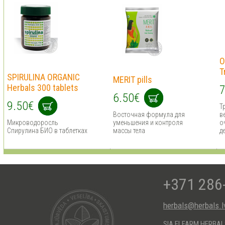
O
T
SPIRULINA ORGANIC
MERIT pills
Herbals 300 tablets
7
6.50€
9.50€
Т
Восточная формула для
в
Микроводоросль
уменьшения и контроля
о
Спирулина БИО в таблетках
массы тела
д
+371 286
herbals@herbals.l
SIA ELFARM HERBA