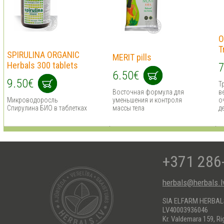
O
T
SPIRULINA ORGANIC
MERIT pills
Herbals 300 tablets
7
6.50€
9.50€
Т
Восточная формула для
в
Микроводоросль
уменьшения и контроля
о
Спирулина БИО в таблетках
массы тела
д
+371 286
herbals@herbals.l
SIA ELFARM HERBA
LV40003936046
Kr. Valdemara 159, Ri