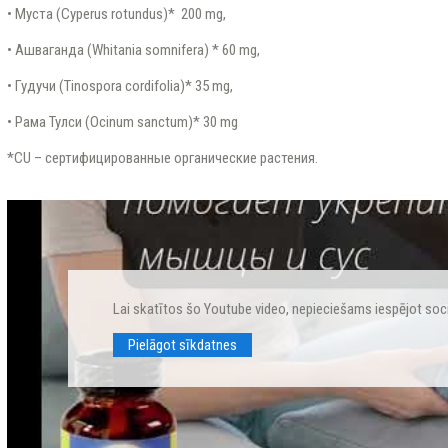
• Mуста (Cyperus rotundus)* 200 mg,
• Ашваганда (Whitania somnifera) * 60 mg,
• Гудучи (Tinospora cordifolia)* 35 mg,
• Рама Тулси (Ocinum sanctum)* 30 mg
*CU – сертифицированные органические растения.
Lai skatītos šo Youtube video, nepieciešams iespējot soc
Pielāgot sīkdatnes