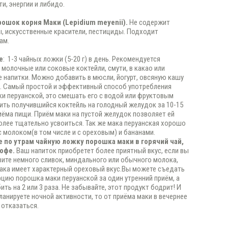
и, энергии и либидо.
рошок корня Маки (Lepidium meyenii).
Не содержит
, искусственные красители, пестициды. Подходит
ам.
е
: 1-3 чайных ложки (5-20 г) в день. Рекомендуется
 молочные или соковые коктейли, смути, в какао или
напитки. Можно добавить в мюсли, йогурт, овсяную кашу
а. Самый простой и эффективный способ употребления
и перуанской, это смешать его с водой или фруктовым
ить получившийся коктейль на голодный желудок за 10-15
иёма пищи. Приём маки на пустой желудок позволяет ей
олее тщательно усвоиться. Так же мака перуанская хорошо
с молоком(в том числе и с ореховым) и бананами.
 по утрам чайную ложку порошка маки в горячий чай,
кофе.
Ваш напиток приобретет более приятный вкус, если вы
ите немного сливок, миндального или обычного молока,
ака имеет характерный ореховый вкус.Вы можете съедать
цию порошка маки перуанской за один утренний приём, а
ть на 2 или 3 раза. Не забывайте, этот продукт бодрит! И
планируете ночной активности, то от приёма маки в вечернее
 отказаться.