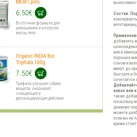
MERIT pills
выносливост
6.50€
Состав: По
консерванты
Восточная формула для
вегетарианц
уменьшения и контроля
массы тела
Применени
добавлять в
шоколадные 
или в квино
Organic INDIA Bio
порошка мак
Triphala 100g
соком и вып
минут до пр
7.50€
быстрее и б
сочетается 
Трифала улучшает обмен
Добавляйте
веществ, оказывает
какао или 
очищающее и
также добав
детоксицирующее действие
поскольку м
дневную пор
можете разби
если вы не 
время стоит