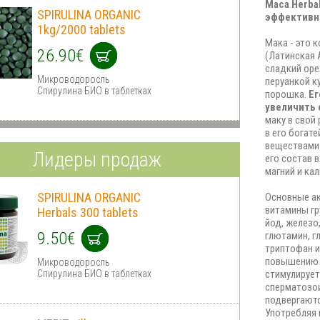
Maca Herba
SPIRULINA ORGANIC
эффективн
1kg/2000 tablets
Мака - это 
26.90€
(Латинская 
сладкий оре
Микроводоросль
перуанкой к
Спирулина БИО в таблетках
порошка.
Ег
увеличить 
маку в свой
в его богат
веществами 
Лидеры продаж
его состав 
магний и кал
SPIRULINA ORGANIC
Основные ак
витамины гр
Herbals 300 tablets
йод, железо
9.50€
глютамин, гл
триптофан и
повышению п
Микроводоросль
Спирулина БИО в таблетках
стимулирует
сперматозо
подвергаютс
Употребляя 