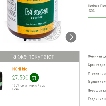
Herbals Di
-30%
Также покупают
Обычная це
Срок годно
NONI bio
Страна про
27.50€
В упаковке:
100% органический сок
Нони
Порошок к
Традиционн