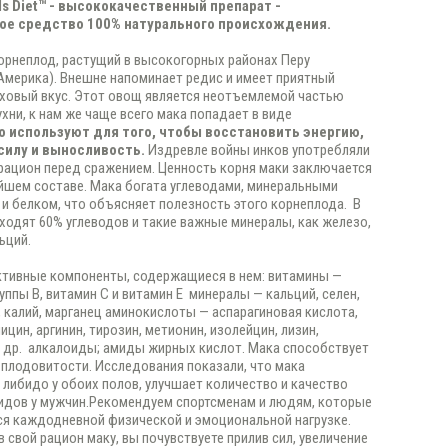
ls Diet™ - высококачественный препарат -
ое средство 100% натурального происхождения.
корнеплод, растущий в высокогорных районах Перу
Америка). Внешне напоминает редис и имеет приятный
ховый вкус. Этот овощ является неотъемлемой частью
ухни, к нам же чаще всего мака попадает в виде
о используют для того, чтобы восстановить энергию,
силу и выносливость.
Издревле войны инков употребляли
 рацион перед сражением. Ценность корня маки заключается
ейшем составе. Мака богата углеводами, минеральными
и белком, что объясняет полезность этого корнеплода. В
входят 60% углеводов и такие важные минералы, как железо,
ьций.
тивные компоненты, содержащиеся в нем: витамины —
уппы В, витамин С и витамин Е минералы — кальций, селен,
, калий, марганец аминокислоты — аспарагиновая кислота,
ицин, аргинин, тирозин, метионин, изолейцин, лизин,
 др. алкалоиды; амиды жирных кислот. Мака способствует
лодовитости. Исследования показали, что мака
 либидо у обоих полов, улучшает количество и качество
идов у мужчин.Рекомендуем спортсменам и людям, которые
я каждодневной физической и эмоциональной нагрузке.
в свой рацион маку, вы почувствуете прилив сил, увеличение