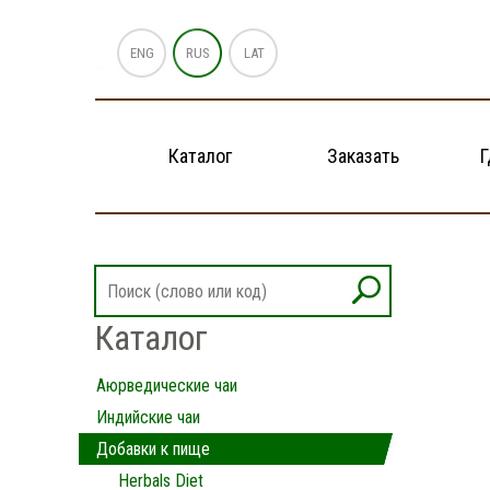
ENG
RUS
LAT
Каталог
Заказать
Г
Каталог
Аюрведические чаи
Индийские чаи
Добавки к пище
Herbals Diet