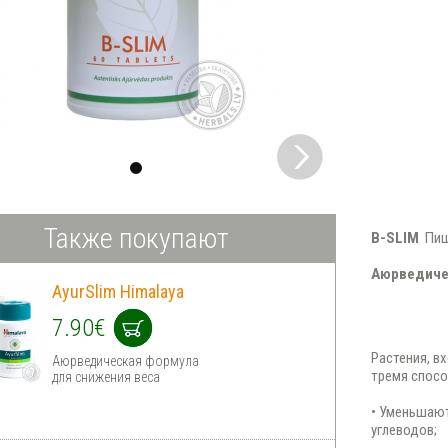
Также покупают
B-SLIM
Пищ
Аюрведиче
AyurSlim Himalaya
7.90€
Растения, в
Аюрведическая формула
тремя спосо
для снижения веса
• Уменьшают
углеводов;