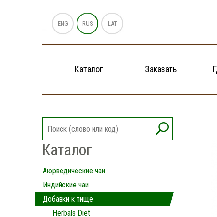
ENG
RUS
LAT
Каталог
Заказать
Г
Каталог
Аюрведические чаи
Индийские чаи
Добавки к пище
Herbals Diet