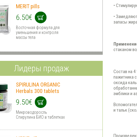
• Стимулиру
MERIT pills
6.50€
• Замедляют
запасы жира
Восточная формула для
уменьшения и контроля
массы тела
Применени
стаканом в
Лидеры продаж
Состав на 4
пажитника се
оксида каль
SPIRULINA ORGANIC
обработанны
Herbals 300 tablets
эмблики и а
9.50€
Вспомогател
и тальк (ск
Микроводоросль
Спирулина БИО в таблетках
Произведен: 