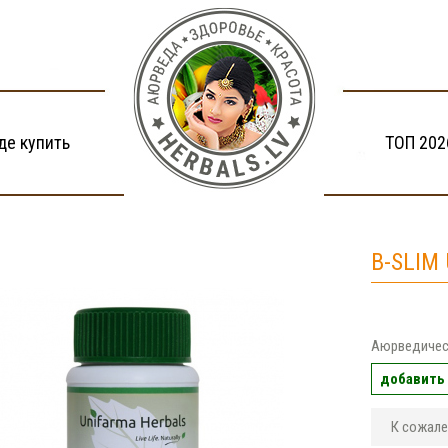
де купить
ТОП 202
B-SLIM
Аюрведичес
добавить 
К сожале