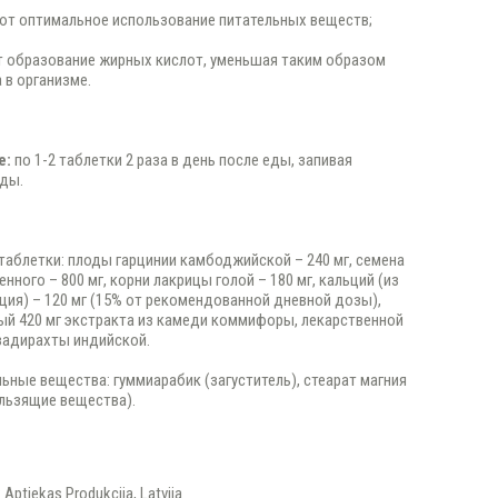
ют оптимальное использование питательных веществ;
 образование жирных кислот, уменьшая таким образом
 в организме.
е:
по 1-2 таблетки 2 раза в день после еды, запивая
оды.
 таблетки: плоды гарцинии камбоджийской – 240 мг, семена
нного – 800 мг, корни лакрицы голой – 180 мг, кальций (из
ция) – 120 мг (15% от рекомендованной дневной дозы),
й 420 мг экстракта из камеди коммифоры, лекарственной
задирахты индийской.
ьные вещества: гуммиарабик (загуститель), стеарат магния
ользящие вещества).
Aptiekas Produkcija, Latvija