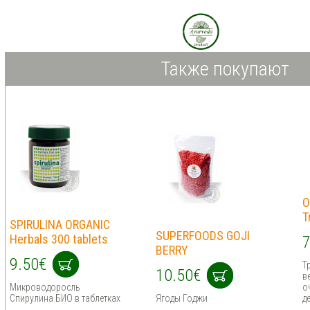
Также покупают
O
T
SPIRULINA ORGANIC
SUPERFOODS GOJI
Herbals 300 tablets
7
BERRY
9.50€
Т
10.50€
в
Микроводоросль
о
Спирулина БИО в таблетках
Ягоды Годжи
д