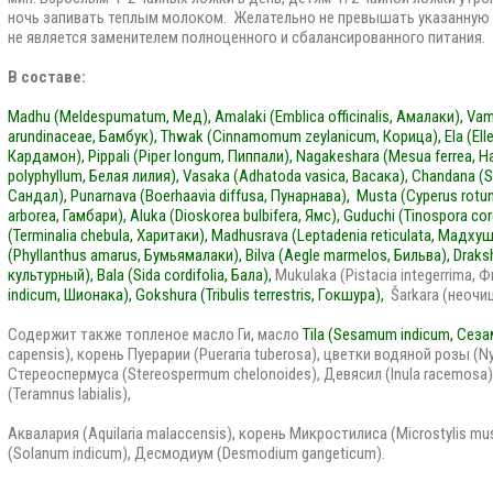
ночь запивать теплым молоком. Желательно не превышать указанную
не является заменителем полноценного и сбалансированного питания.
В составе:
Madhu (Meldespumatum, Мед),
Amalaki (Emblica officinalis, Амалаки),
Vam
arundinaceae, Бамбук),
Thwak (Cinnamomum zeylanicum, Корица),
Ela (El
Кардамон),
Pippali (Piper longum, Пиппали),
Nagakeshara (Mesua ferrea, 
polyphyllum, Белая лилия),
Vasaka (Adhatoda vasica, Васака),
Chandana (S
Сандал),
Punarnava (Boerhaavia diffusa, Пунарнава),
Musta (Cyperus rotun
arborea, Гамбари),
Aluka (Dioskorea bulbifera, Ямс),
Guduchi (Tinospora cord
(Terminalia chebula, Харитаки),
Madhusrava (Leptadenia reticulata, Мадхуш
(Phyllanthus amarus, Бумьямалаки), Bilva (Aegle marmelos, Бильва),
Draksh
культурный),
Bala (Sida cordifolia, Бала),
Mukulaka (Pistacia integerrima, 
indicum, Шионака),
Gokshura (Tribulis terrestris, Гокшура),
Šarkara (неочи
Содержит также топленое масло Ги, масло
Tila (Sesamum indicum, Сеза
capensis), корень Пуерарии (Pueraria tuberosa), цветки водяной розы (Ny
Стереоспермуса (Stereospermum chelonoides), Девясил (Inula racemosa), 
(Teramnus labialis),
Аквалария (Aquilaria malaccensis), корень Микростилиса (Microstylis mu
(Solanum indicum), Десмодиум (Desmodium gangeticum).