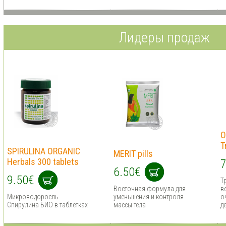
Лидеры продаж
O
T
SPIRULINA ORGANIC
MERIT pills
Herbals 300 tablets
7
6.50€
9.50€
Т
Восточная формула для
в
Микроводоросль
уменьшения и контроля
о
Спирулина БИО в таблетках
массы тела
д