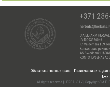
+371 286
herbals@herbals.l
SIA ELFARM HERBA
LV40003936046
Kr. Valdemara 159, Ri
Банковские реквиз
AS Swedbank HABA
KONTS: LV66HABA05
Обязательственные права
Политика защиты дан
Полит
All rights reserved | HERBALS.LV | Copyright SI