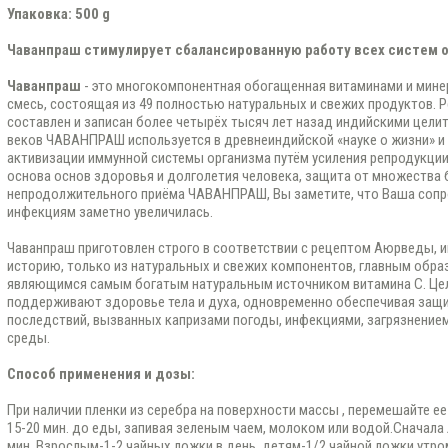
Упаковка: 500 g
Чаванпраш стимулирует сбалансированную работу всех систем о
Чаванпраш
- это многокомпонентная обогащенная витаминами и мине
смесь, состоящая из 49 полностью натуральных и свежих продуктов
составлен и записан более четырёх тысяч лет назад индийскими целит
веков ЧАВАНПРАШ используется в древнеиндийской «науке о жизни» и
активизации иммунной системы организма путём усиления репродукции
основа основ здоровья и долголетия человека, защита от множества 
непродолжительного приёма ЧАВАНПРАШ, Вы заметите, что Ваша сопр
инфекциям заметно увеличилась.
Чаванпраш приготовлен строго в соответствии с рецептом Аюрведы,
историю, только из натуральных и свежих компонентов, главным обра
являющимся самым богатым натуральным источником витамина С. Цел
поддерживают здоровье тела и духа, одновременно обеспечивая защи
последствий, вызванных капризами погоды, инфекциями, загрязнени
среды.
Способ применения и дозы:
При наличии пленки из серебра на поверхности массы , перемешайте е
15-20 мин. до еды, запивая зеленым чаем, молоком или водой.Сначала 
мин. Взрослым-1-2 чайных ложки в день, детям-1/2 чайной ложки утро