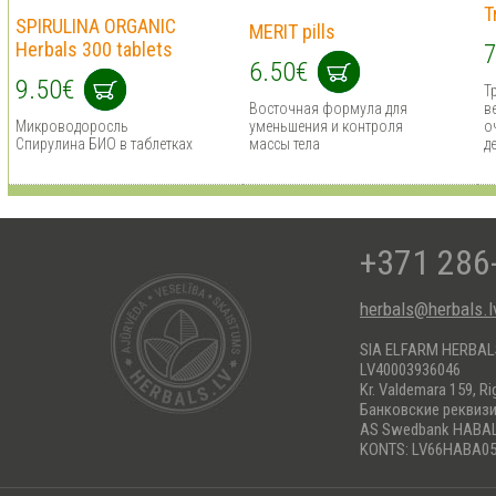
T
SPIRULINA ORGANIC
MERIT pills
Herbals 300 tablets
7
6.50€
9.50€
Т
Восточная формула для
в
Микроводоросль
уменьшения и контроля
о
Спирулина БИО в таблетках
массы тела
д
+371 286
herbals@herbals.l
SIA ELFARM HERBA
LV40003936046
Kr. Valdemara 159, Ri
Банковские реквиз
AS Swedbank HABA
KONTS: LV66HABA05