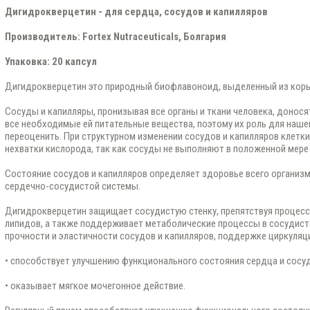
Дигидрокверцетин - для сердца, сосудов и капилляров
Производитель: Fortex
Nutraceuticals
, Болгария
Упаковка: 20 капсул
Дигидрокверцетин это природный биофлавоноид, выделенный из коры
Сосуды и капилляры, пронизывая все органы и ткани человека, донос
все необходимые ей питательные вещества, поэтому их роль для наше
переоценить. При структурном изменении сосудов и капилляров клетк
нехватки кислорода, так как сосуды не выполняют в положенной мер
Состояние сосудов и капилляров определяет здоровье всего организма
сердечно-сосудистой системы.
Дигидрокверцетин защищает сосудистую стенку, препятствуя процесс
липидов, а также поддерживает метаболические процессы в сосудисто
прочности и эластичности сосудов и капилляров, поддержке циркуляци
• способствует улучшению функционального состояния сердца и сосу
• оказывает мягкое мочегонное действие.