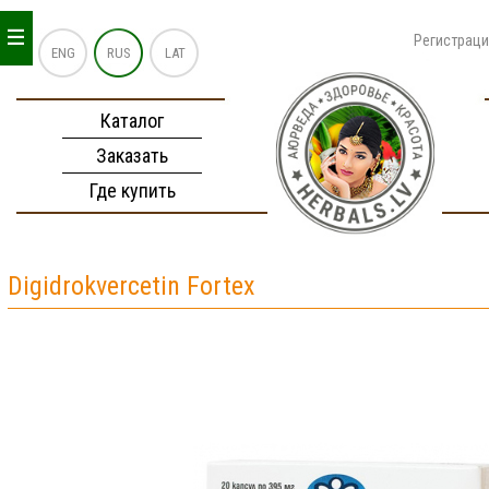
_
_
_
Регистрац
ENG
RUS
LAT
Каталог
Заказать
Где купить
Digidrokvercetin Fortex