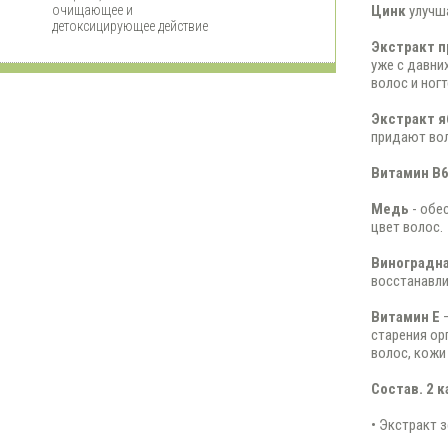
очищающее и
Цинк
улучш
детоксицирующее действие
Экстракт 
уже с давни
волос и ногт
Экстракт я
придают вол
Витамин В
Медь
- обе
цвет волос.
Виноградн
восстанавли
Витамин Е
—
старения ор
волос, кожи 
Состав. 2 
• Экстракт з