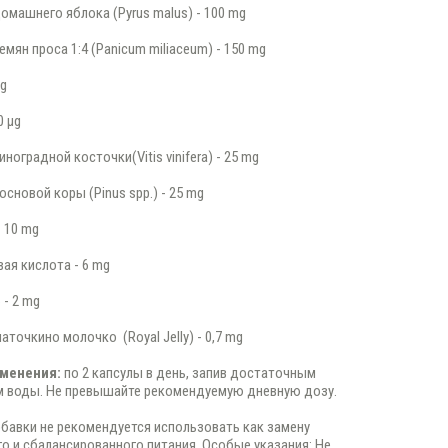
домашнего яблока (Pyrus malus) - 100 mg
емян проса 1:4 (Panicum miliaceum) - 150 mg
mg
0 µg
иноградной косточки(Vitis vinifera) - 25 mg
основой коры (Pinus spp.) - 25 mg
- 10 mg
вая кислота - 6 mg
 - 2 mg
аточкино молочко (Royal Jelly) - 0,7 mg
менения:
по 2 капсулы в день, запив достаточным
м воды. Не превышайте рекомендуемую дневную дозу.
авки не рекомендуется использовать как замену
о и сбалансированного питания. Особые указания: Не