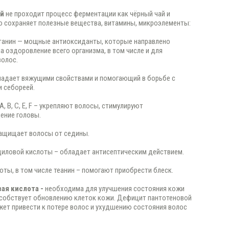
ай
не проходит процесс ферментации как чёрный чай и
 сохраняет полезные вещества, витамины, микроэлементы:
 танин — мощные антиоксиданты, которые направлено
а оздоровление всего организма, в том числе и для
волос.
бладает вяжущими свойствами и помогающий в борьбе с
 себореей.
А, В, С, Е, F – укрепляют волосы, стимулируют
ение головы.
защищает волосы от седины.
циловой кислоты – обладает антисептическим действием.
оты, в том числе теанин – помогают приобрести блеск.
ая кислота -
необходима для улучшения состояния кожи
собствует обновлению клеток кожи. Дефицит пантотеновой
ет привести к потере волос и ухудшению состояния волос