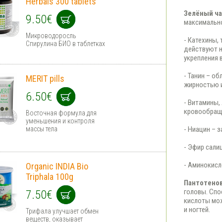
Herbals 300 tablets
Зелёный ч
9.50€
максимально
Микроводоросль
- Катехины,
Спирулина БИО в таблетках
действуют н
укрепления 
- Танин – о
MERIT pills
жирностью и
6.50€
- Витамины, 
кровообращ
Восточная формула для
уменьшения и контроля
массы тела
- Ниацин – 
- Эфир сали
- Аминокисл
Organic INDIA Bio
Triphala 100g
Пантотенов
головы. Спо
7.50€
кислоты мож
и ногтей.
Трифала улучшает обмен
веществ, оказывает