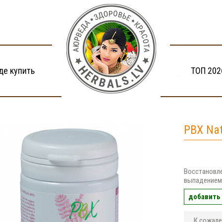
де купить
ТОП 202
PBX Na
Восстановле
выпадение
добавить 
К сожале