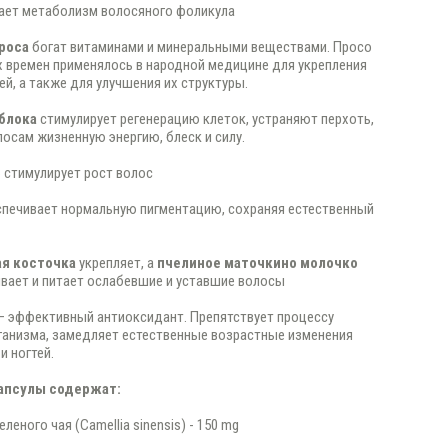
ает метаболизм волосяного фоликула
проса
богат витаминами и минеральными веществами. Просо
х времен применялось в народной медицине для укрепления
ей, а также для улучшения их структуры.
блока
стимулирует регенерацию клеток, устраняют перхоть,
осам жизненную энергию, блеск и силу.
6
стимулирует рост волос
спечивает нормальную пигментацию, сохраняя естественный
ая косточка
укрепляет, а
пчелиное маточкино молочко
вает и питает ослабевшие и уставшие волосы
 эффективный антиоксидант. Препятствует процессу
ганизма, замедляет естественные возрастные изменения
и ногтей.
капсулы содержат:
еленого чая (Camellia sinensis) - 150 mg