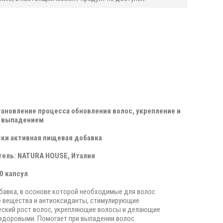
тановление процесса обновления волос, укрепление и
х выпадением
ски активная пищевая добавка
ель: NATURA HOUSE, Италия
60 капсул
авка, в осонове которой необходимые для волос
е вещества и антиоксиданты, стимулирующие
еский рост волос, укрепляющие волосы и делающие
здоровыми. Помогает при выпадении волос.