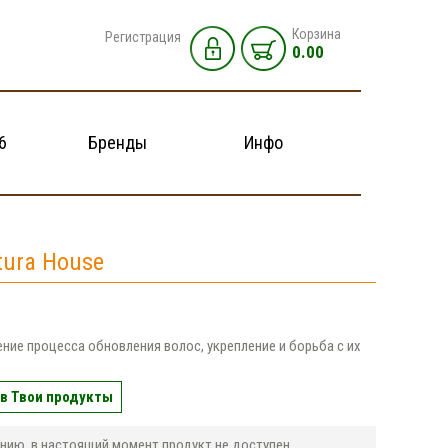
Корзина
Регистрация
0.00
6
Бренды
Инфо
tura House
ние процесса обновления волос, укрепление и борьба с их
м
в Твои продукты
нию, в настоящий момент продукт не доступен.