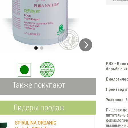
PBX - Восс
борьба с и
Биологиче
Также покупают
Производит
Упаковка: 
Лидеры продаж
Пищевая доб
питательны
физиологич
SPIRULINA ORGANIC
пышными и 