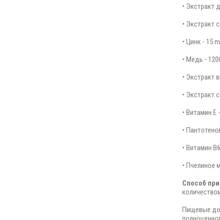
• Экстракт 
• Экстракт с
• Цинк - 15 
• Медь - 120
• Экстракт в
• Экстракт с
• Витамин Е 
• Пантотено
• Витамин B6
• Пчелиное м
Способ при
количество
Пищевые доб
полноценног