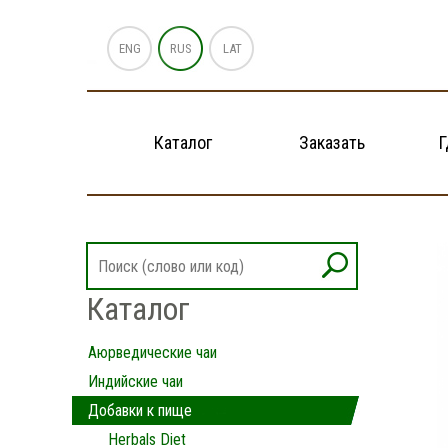
ENG
RUS
LAT
Каталог
Заказать
Г
Каталог
Аюрведические чаи
Индийские чаи
Добавки к пище
Herbals Diet