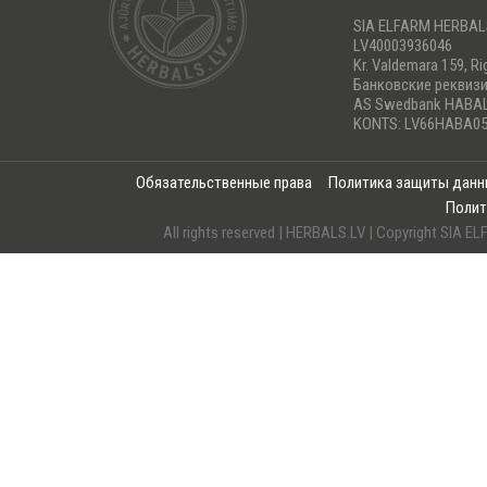
SIA ELFARM HERBA
LV40003936046
Kr. Valdemara 159, Ri
Банковские реквиз
AS Swedbank HABA
KONTS: LV66HABA05
Обязательственные права
Политика защиты дан
Полит
All rights reserved | HERBALS.LV | Copyright SI