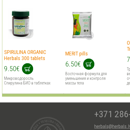
O
T
SPIRULINA ORGANIC
MERIT pills
Herbals 300 tablets
7
6.50€
9.50€
Т
Восточная формула для
в
Микроводоросль
уменьшения и контроля
о
Спирулина БИО в таблетках
массы тела
д
+371 286
herbals@herbals.l