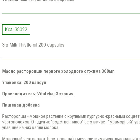
Код: 38022
3 x Milk Thistle oil 200 capsules
Масло расторопши первого холодного отжима 300мг
Упаковка: 200 капсул
Производитель: Vitateka, Эстония
Пищевая добавка
Расторопша - мощное растение с крупными пурпурно-красными соцвет
чертополохов. От других "родственников" ее отличает "мраморный" узо
упавшие на них капли молока.
Молочный чертополох (расторопша) тысячелетиями использовался для