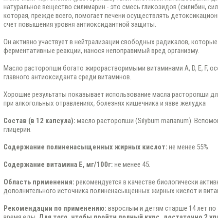
натуральное вещество силимарин - это смесь гликозидов (силибин, сил
которая, прежде всего, помогает печени осуществлять детоксикацион
счет повышения уровня антиоксидантной защиты.
Он активно участвует в нейтрализации свободных радикалов, которые
ферментативные реакции, нанося непоправимый вред организму.
Масло расторопши богато жирорастворимыми витаминами A, D, E, F, ос
главного антиоксиданта среди витаминов.
Хорошие результаты показывает использование масла расторопши дл
при алкогольных отравлениях, болезнях кишечника и язве желудка
Состав (в 12 капсула):
масло расторопши (Silybum marianum). Вспомо
глицерин.
Содержание полиненасыщенных жирных кислот:
не менее 55%.
Содержание витамина Е, мг/100г:
не менее 45.
Область применения:
рекомендуется в качестве биологически активн
дополнительного источника полиненасыщенных жирных кислот и витам
Рекомендации по применению:
взрослым и детям старше 14 лет по 4
время еды.
Для того, чтобы пройти полный курс, достаточно 2 уп