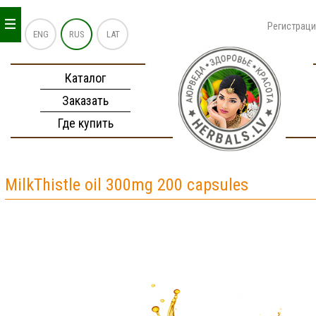
_
_
_
Регистрац
ENG
RUS
LAT
Каталог
Заказать
Где купить
MilkThistle oil 300mg 200 capsules