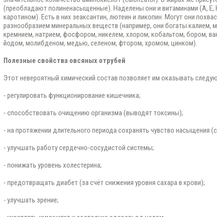
(преобладают полиненасыщенные). Наделены они и витаминами (А, Е, Н, К
каротином). Есть в них зеаксантин, лютеин и ликопин. Могут они похв
разнообразием минеральных веществ (например, они богаты калием, ма
кремнием, натрием, фосфором, никелем, хлором, кобальтом, бором, ва
йодом, молибденом, медью, селеном, фтором, хромом, цинком).
Полезные свойства овсяных отрубей
Этот невероятный химический состав позволяет им оказывать следую
- регулировать функционирование кишечника;
- способствовать очищению организма (выводят токсины);
- на протяжении длительного периода сохранять чувство насыщения (
- улучшать работу сердечно-сосудистой системы;
- понижать уровень холестерина;
- предотвращать диабет (за счёт снижения уровня сахара в крови);
- улучшать зрение;