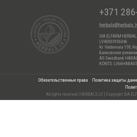
+371 286
herbals@herbals.l
SIA ELFARM HERBA
LV40003936046
Kr. Valdemara 159, Ri
Банковские реквиз
AS Swedbank HABA
KONTS: LV66HABA05
Обязательственные права
Политика защиты дан
Полит
All rights reserved | HERBALS.LV | Copyright SI