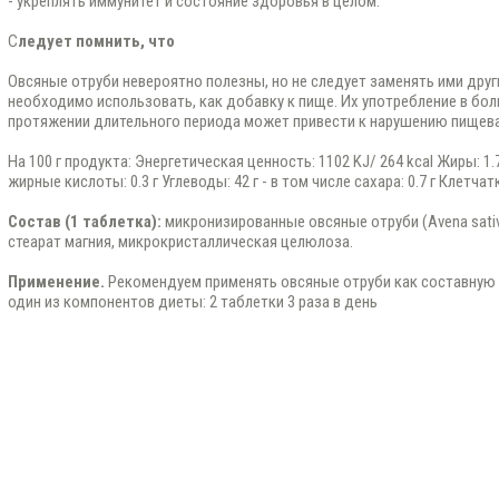
- укреплять иммунитет и состояние здоровья в целом.
С
ледует помнить, что
Овсяные отруби невероятно полезны, но не следует заменять ими друг
необходимо использовать, как добавку к пище. Их употребление в бол
протяжении длительного периода может привести к нарушению пищева
На 100 г продукта: Энергетическая ценность: 1102 KJ/ 264 kcal Жиры: 1.
жирные кислоты: 0.3 г Углеводы: 42 г - в том числе сахара: 0.7 г Клетчатка:
Состав (1 таблетка):
микронизированные овсяные отруби (Avena sativa
стеарат магния, микрокристаллическая целюлоза.
Применение.
Рекомендуем применять овсяные отруби как составную 
один из компонентов диеты: 2 таблетки 3 раза в день