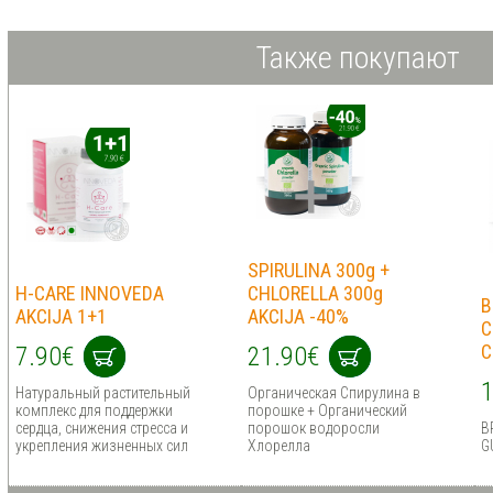
Также покупают
SPIRULINA 300g +
H-CARE INNOVEDA
CHLORELLA 300g
B
AKCIJA 1+1
AKCIJA -40%
C
C
7.90€
21.90€
1
Натуральный растительный
Органическая Спирулина в
комплекс для поддержки
порошке + Органический
сердца, снижения стресса и
порошок водоросли
B
укрепления жизненных сил
Хлорелла
G