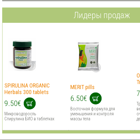
Лидеры продаж
O
T
SPIRULINA ORGANIC
MERIT pills
Herbals 300 tablets
7
6.50€
9.50€
Т
Восточная формула для
в
Микроводоросль
уменьшения и контроля
о
Спирулина БИО в таблетках
массы тела
д