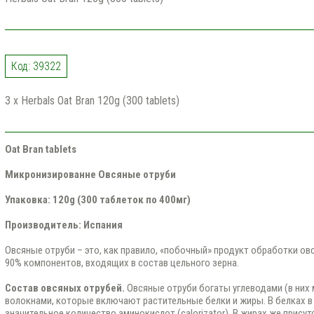
Код: 39322
3 x Herbals Oat Bran 120g (300 tablets)
Oat Bran tablets
Микронизированне Овсяные отруби
Упаковка: 120g (300 таблеток по 400мг)
Производитель: Испания
Овсяные отруби – это, как правило, «побочный» продукт обработки ов
90% компонентов, входящих в состав цельного зерна.
Состав овсяных отрубей.
Овсяные отруби богаты углеводами (в них
волокнами, которые включают растительные белки и жиры. В белках 
значительное количество аминокислот (calorizator). В жирах же прис