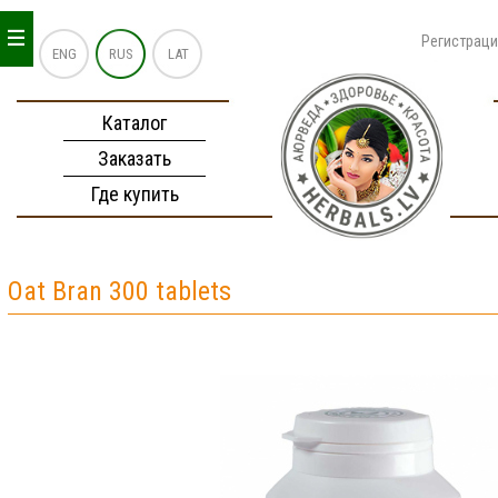
_
_
_
Регистрац
ENG
RUS
LAT
Каталог
Заказать
Где купить
Oat Bran 300 tablets