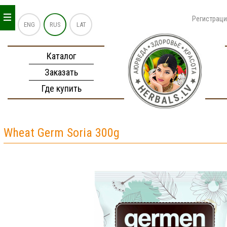
_
_
_
Регистрац
ENG
RUS
LAT
Каталог
Заказать
Где купить
Wheat Germ Soria 300g