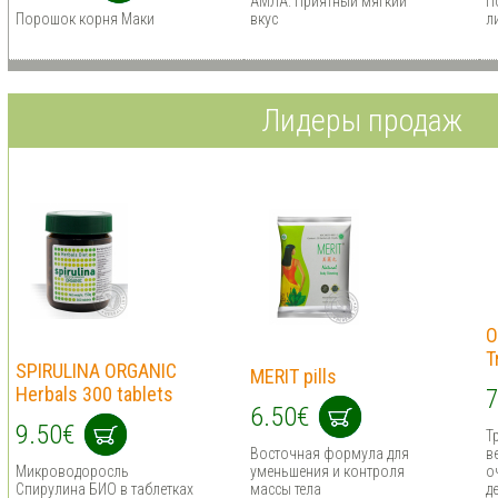
АМЛА. Приятный мягкий
П
Порошок корня Маки
вкус
л
Лидеры продаж
O
T
SPIRULINA ORGANIC
MERIT pills
Herbals 300 tablets
7
6.50€
9.50€
Т
Восточная формула для
в
Микроводоросль
уменьшения и контроля
о
Спирулина БИО в таблетках
массы тела
д