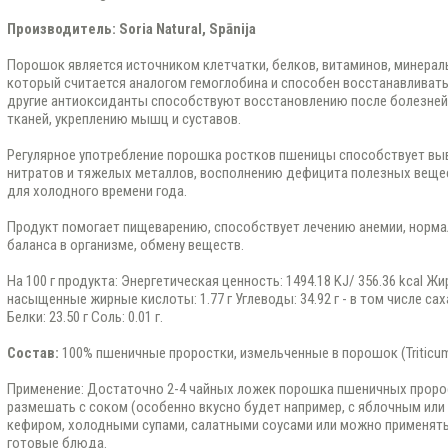
Производитель: Soria Natural, Spānija
Порошок является источником клетчатки, белков, витаминов, минерал
который считается аналогом гемоглобина и способен восстанавливать
другие антиоксиданты способствуют восстановлению после болезней,
тканей, укреплению мышц и суставов.
Регулярное употребление порошка ростков пшеницы способствует выв
нитратов и тяжелых металлов, восполнению дефицита полезных вещест
для холодного времени года.
Продукт помогает пищеварению, способствует лечению анемии, норм
баланса в организме, обмену веществ.
На 100 г продукта: Энергетическая ценность: 1494.18 KJ/ 356.36 kcal Жир
насыщенные жирные кислоты: 1.77 г Углеводы: 34.92 г - в том числе сахар
Белки: 23.50 г Соль: 0.01 г.
Состав:
100% пшеничные проростки, измельченные в порошок (Triticum
Применение: Достаточно 2-4 чайных ложек порошка пшеничных пророс
размешать с соком (особенно вкусно будет например, с яблочным или
кефиром, холодными супами, салатными соусами или можно применять 
готовые блюда.