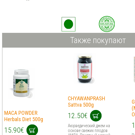
Также покупают
CHYAWANPRASH
G
Sattva 500g
(
MACA POWDER
O
12.50€
Herbals Diet 500g
1
Аюрведический джем на
15.90€
основе свежих плодов