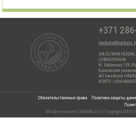
+371 286
herbals@herbals.l
SIA ELFARM HERBA
LV40003936046
Kr. Valdemara 159, Ri
Банковские реквиз
AS Swedbank HABA
KONTS: LV66HABA05
Обязательственные права
Политика защиты дан
Полит
All rights reserved | HERBALS.LV | Copyright SI