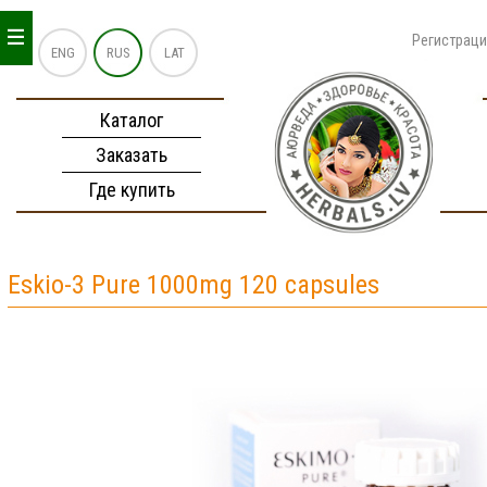
_
_
_
Регистрац
ENG
RUS
LAT
Каталог
Заказать
Где купить
Eskio-3 Pure 1000mg 120 capsules