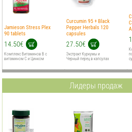
C
Curcumin 95 + Black
C
Jamieson Stress Plex
Pepper Herbals 120
A
90 tablets
capsules
1
14.50€
27.50€
К
Комплекс Витаминов В с
Экстракт Куркумы и
п
витамином С и Цинком
Черный перец в капсулах
с
Лидеры продаж