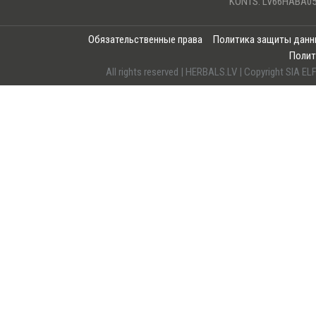
KONTS: LV66HABA05
Обязательственные права
Политика защиты дан
Полит
All rights reserved | HERBALS.LV | Copyright SI