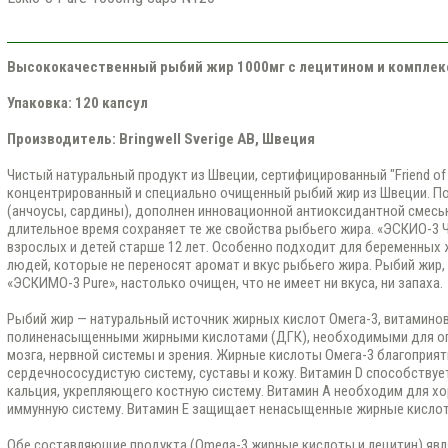
Высококачественный рыбий жир 1000мг с лецитином и комплек
Упаковка: 120 капсул
Производитель: Bringwell Sverige AB, Швеция
Чистый натуральный продукт из Швеции, сертифицированный "Friend of
концентрированный и специально очищенный рыбий жир из Швеции. П
(анчоусы, сардины), дополнен инновационной антиоксидантной смес
длительное время сохраняет те же свойства рыбьего жира. «ЭСКИО-3 
взрослых и детей старше 12 лет. Особенно подходит для беременных 
людей, которые не переносят аромат и вкус рыбьего жира. Рыбий жир,
«ЭСКИМО-3 Pure», настолько очищен, что не имеет ни вкуса, ни запаха.
Рыбий жир — натуральный источник жирных кислот Омега-3, витаминов 
полиненасыщенными жирными кислотами (ДГК), необходимыми для оп
мозга, нервной системы и зрения. Жирные кислоты Омега-3 благоприят
сердечнососудистую систему, суставы и кожу. Витамин D способству
кальция, укрепляющего костную систему. Витамин A необходим для хо
иммунную систему. Витамин E защищает ненасыщенные жирные кислот
Обе составляющие продукта (Omega-3 жирные кислоты и лецитин) яв