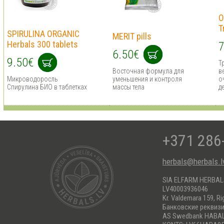
O
T
SPIRULINA ORGANIC
MERIT pills
Herbals 300 tablets
7
6.50€
9.50€
Т
Восточная формула для
в
Микроводоросль
уменьшения и контроля
о
Спирулина БИО в таблетках
массы тела
д
+371 286
herbals@herbals.l
SIA ELFARM HERBA
LV40003936046
Kr. Valdemara 159, Ri
Банковские реквиз
AS Swedbank HABA