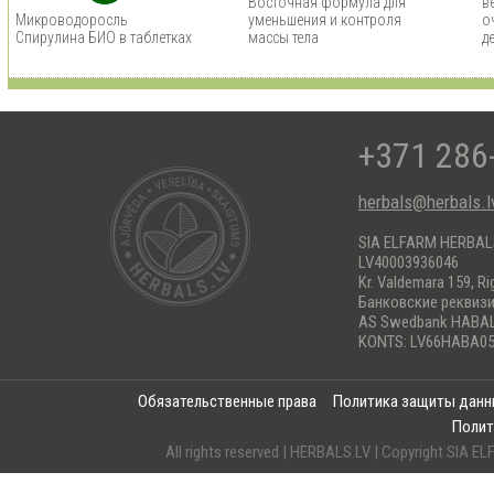
Восточная формула для
в
Микроводоросль
уменьшения и контроля
о
Спирулина БИО в таблетках
массы тела
д
+371 286
herbals@herbals.l
SIA ELFARM HERBA
LV40003936046
Kr. Valdemara 159, Ri
Банковские реквиз
AS Swedbank HABA
KONTS: LV66HABA05
Обязательственные права
Политика защиты дан
Полит
All rights reserved | HERBALS.LV | Copyright SI