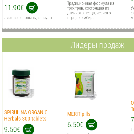
Традиционная формула из
11.90€
трех трав, состоящая из
У
длинного перца, черного
ф
Лисички и полынь, капсулы
перца и имбиря
м
Лидеры продаж
O
T
SPIRULINA ORGANIC
MERIT pills
Herbals 300 tablets
7
6.50€
9.50€
Т