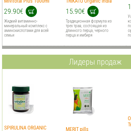
Mivitotal Plus 1000ml
TRIKATU Organic India
1
29.90€
15.90€
У
Жидкий витаминно-
Традиционная формула из
к
минеральный комплекс с
трех трав, состоящая из
п
аминокислотами для всей
длинного перца, черного
о
семьи
перца и имбиря
п
Лидеры продаж
O
T
SPIRULINA ORGANIC
MERIT pills