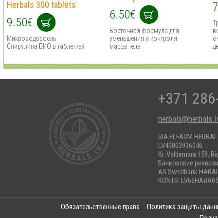
Herbals 300 tablets
7
6.50€
9.50€
Т
Восточная формула для
в
Микроводоросль
уменьшения и контроля
о
Спирулина БИО в таблетках
массы тела
д
+371 286
herbals@herbals.l
SIA ELFARM HERBA
LV40003936046
Kr. Valdemara 159, Ri
Банковские реквиз
AS Swedbank HABA
KONTS: LV66HABA05
Обязательственные права
Политика защиты дан