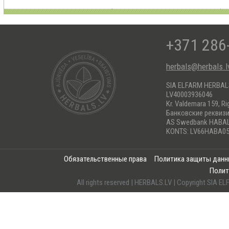
+371 286
herbals@herbals.l
SIA ELFARM HERBA
LV40003936046
Kr. Valdemara 159, Ri
Банковские реквиз
AS Swedbank HABA
KONTS: LV66HABA05
Обязательственные права
Политика защиты дан
Полит
All rights reserved | HERBALS.LV | Copyright SI