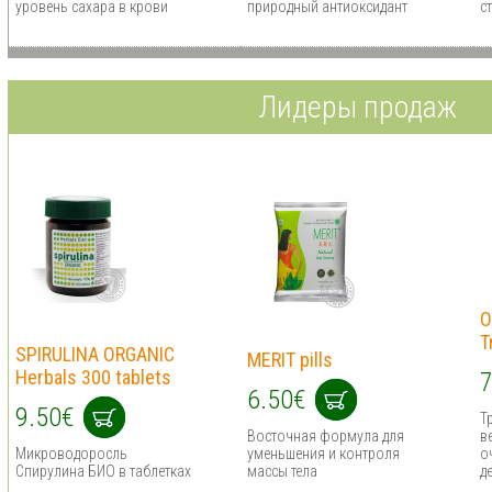
уровень сахара в крови
природный антиоксидант
с
Лидеры продаж
O
T
SPIRULINA ORGANIC
MERIT pills
Herbals 300 tablets
7
6.50€
9.50€
Т
Восточная формула для
в
Микроводоросль
уменьшения и контроля
о
Спирулина БИО в таблетках
массы тела
д