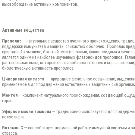
высвобождение активных компонентов.
Активные вещества
Прополис
— натуральное вещество пчелиного происхождения, традиц
поддержки иммунитета и защиты слизистых оболочек. Прополис пре
природный комплекс, богатый полифенолами, флавоноидами и фенольн
является одним из наиболее изученных флавоноидов прополиса. Галан
растительных смол, которые пчёлы собирают с почек и коры растений,
биологическую активность прополиса.
Цикориевая кислота
— природное фенольное соединение, выделенно
применяемое в для поддержания естественных защитных сил организм
Ментол
— компонент натурального происхождения, создающий ощуще
горле.
Эфирное масло тимьяна
— традиционно используется для поддержки
полости рта.
Витамин C
— способствует нормальной работе иммунной системы и за
стресса.