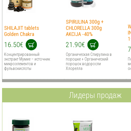
SPIRULINA 300g +
W
SHILAJIT tablets
CHLORELLA 300g
I
Golden Chakra
AKCIJA -40%
1
16.50€
21.90€
7
Концентрированный
Органическая Спирулина в
экстракт Мумие – источник
порошке + Органический
П
микроэлементов и
порошок водоросли
м
фульвокислоты
Хлорелла
с
Лидеры продаж