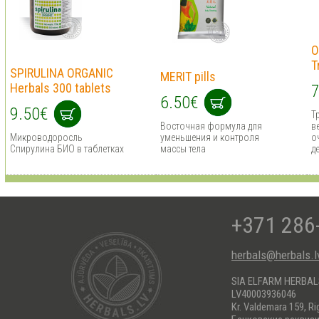
O
T
SPIRULINA ORGANIC
MERIT pills
Herbals 300 tablets
7
6.50€
9.50€
Т
Восточная формула для
в
Микроводоросль
уменьшения и контроля
о
Спирулина БИО в таблетках
массы тела
д
+371 286
herbals@herbals.l
SIA ELFARM HERBA
LV40003936046
Kr. Valdemara 159, Ri