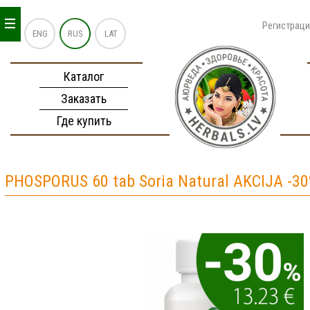
_
_
_
Регистрац
ENG
RUS
LAT
Каталог
Заказать
Где купить
PHOSPORUS 60 tab Soria Natural AKCIJA -3