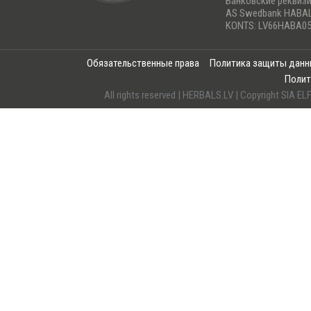
Банковские реквиз
AS Swedbank HABA
KONTS: LV66HABA05
Обязательственные права
Политика защиты дан
Полит
All rights reserved | HERBALS.LV | Copyright SI