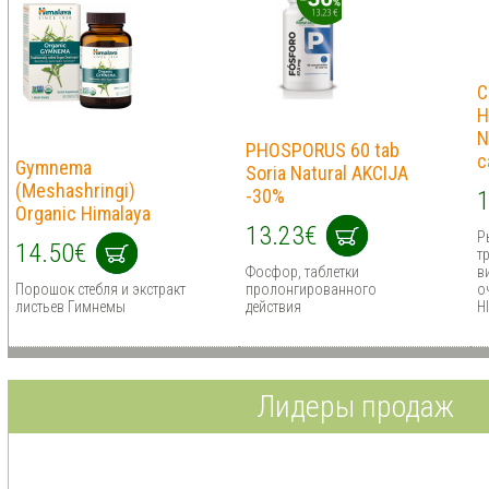
C
H
N
PHOSPORUS 60 tab
c
Gymnema
Soria Natural AKCIJA
(Meshashringi)
-30%
1
Organic Himalaya
13.23€
Р
14.50€
т
Фосфор, таблетки
в
Порошок стебля и экстракт
пролонгированного
о
листьев Гимнемы
действия
H
Лидеры продаж