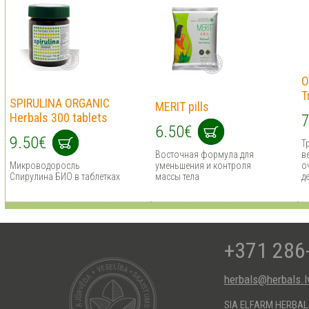
O
T
SPIRULINA ORGANIC
MERIT pills
Herbals 300 tablets
7
6.50€
9.50€
Т
Восточная формула для
в
Микроводоросль
уменьшения и контроля
о
Спирулина БИО в таблетках
массы тела
д
+371 286
herbals@herbals.l
SIA ELFARM HERBA