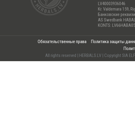
LV40003936046
Kr. Valdemara 159, Ri
Банковские реквиз
AS Swedbank HABA
KONTS: LV66HABA05
Обязательственные права
Политика защиты дан
Полит
All rights reserved | HERBALS.LV | Copyright SI