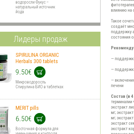
водоросли Фукус –
фитотерапе
натуральный источник
влиянию на 
йода
Такое сочет
создаёт мно
поддержку а
Лидеры продаж
состояния о
Рекомендуе
SPIRULINA ORGANIC
— поддержк
Herbals 300 tablets
— поддержк
9.50€
— включени
Микроводоросль
печени
Спирулина БИО в таблетках
Состав (в 4
терминалии 
экстракт ли
MERIT pills
мг; экстракт
6.50€
мг; экстракт
экстракт се
экстракт ко
Восточная формула для
уменьшения и контроля