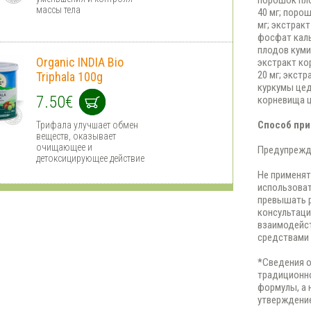
порошок пло
массы тела
40 мг; поро
мг; экстракт
фосфат каль
плодов куми
Organic INDIA Bio
экстракт ко
20 мг; экстр
Triphala 100g
куркумы цед
7.50€
корневища ц
Способ при
Трифала улучшает обмен
веществ, оказывает
очищающее и
Предупрежд
детоксицирующее действие
Не применят
использоват
превышать р
консультаци
взаимодейст
средствами 
*Сведения о
традиционно
формулы, а 
утверждени