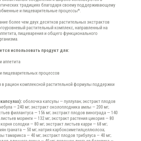
втических традициях благодаря своему поддерживающему
обменные и пищеварительные процессы*.
ание более чем двух десятков растительных экстрактов
гоуровневый растительный комплекс, направленный на
ппетита, пищеварения и общего функционального
рганизма.
тся использовать продукт для:
и аппетита
и пищеварительных процессов
я в рацион комплексной растительной формулы поддержки
 капсулах):
оболочка капсулы — пуллулан; экстракт плодов
чебула — 240 мг; экстракт околоплодника амлы — 200 мг;
стьев филлантуса — 156 мг; экстракт плодов винограда — 140
 листьев моринги — 132 мг; экстракт растения цикория — 80
 корня солодки — 80 мг; экстракт листьев карри — 68 мг;
мян граната — 50 мг; натрия карбоксиметилцеллюлоза;
ры тамарикса — 40 мг; экстракт плодов трибулуса — 40 мг;