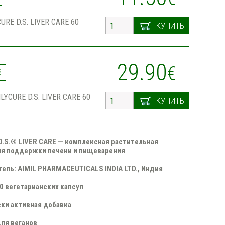
CURE D.S. LIVER CARE 60
КУПИТЬ
29.90
€
6
MLYCURE D.S. LIVER CARE 60
КУПИТЬ
.S.® LIVER CARE — комплексная растительная
ля поддержки печени и пищеварения
ель: AIMIL PHARMACEUTICALS INDIA LTD., Индия
60 вегетарианских капсул
ки активная добавка
ля веганов