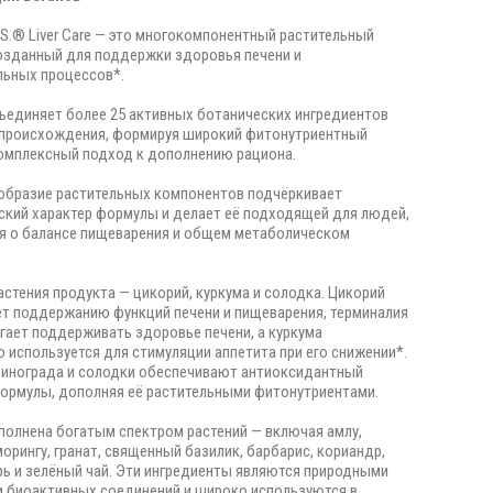
S.® Liver Care — это многокомпонентный растительный
озданный для поддержки здоровья печени и
льных процессов*.
единяет более 25 активных ботанических ингредиентов
 происхождения, формируя широкий фитонутриентный
омплексный подход к дополнению рациона.
образие растительных компонентов подчёркивает
ский характер формулы и делает её подходящей для людей,
я о балансе пищеварения и общем метаболическом
стения продукта — цикорий, куркума и солодка. Цикорий
т поддержанию функций печени и пищеварения, терминалия
гает поддерживать здоровье печени, а куркума
 используется для стимуляции аппетита при его снижении*.
винограда и солодки обеспечивают антиоксидантный
ормулы, дополняя её растительными фитонутриентами.
олнена богатым спектром растений — включая амлу,
морингу, гранат, священный базилик, барбарис, кориандр,
рь и зелёный чай. Эти ингредиенты являются природными
 биоактивных соединений и широко используются в