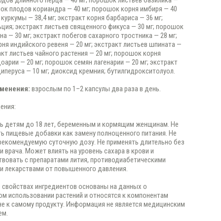
дов длинного перца — 40 мг; порошок листьев базилика —
шок плодов кориандра — 40 мг; порошок корня имбиря — 40
 куркумы — 38,4 мг; экстракт корня барбариса — 36 мг;
ция; экстракт листьев священного фикуса — 30 мг; порошок
на — 30 мг; экстракт побегов сахарного тростника — 28 мг;
рня индийского ревеня — 20 мг; экстракт листьев шпината —
акт листьев чайного растения — 20 мг; порошок корня
оарии — 20 мг; порошок семян лагенарии — 20 мг; экстракт
иперуса — 10 мг; диоксид кремния; бутилгидрокситолуол.
менения:
взрослым по 1–2 капсулы два раза в день.
ения:
ь детям до 18 лет, беременным и кормящим женщинам. Не
ь пищевые добавки как замену полноценного питания. Не
екомендуемую суточную дозу. Не применять длительно без
и врача. Может влиять на уровень сахара в крови и
вовать с препаратами лития, противодиабетическими
и лекарствами от повышенного давления.
 свойствах ингредиентов основаны на данных о
м использовании растений и относятся к компонентам
не к самому продукту. Информация не является медицинским
ем.