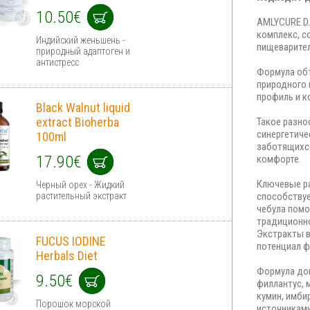
10.50€
AMLYCURE D.
комплекс, с
Индийский женьшень -
пищеварите
природный адаптоген и
антистресс
Формула объ
природного
профиль и к
Black Walnut liquid
extract Bioherba
Такое разно
синергетиче
100ml
заботящихс
17.90€
комфорте.
Ключевые ра
Черный орех - Жидкий
растительный экстракт
способствуе
чебула помо
традиционно
Экстракты 
FUCUS IODINE
потенциал ф
Herbals Diet
Формула доп
9.50€
филлантус, 
кумин, имби
Порошок морской
источниками