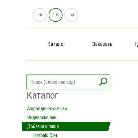
ENG
RUS
LAT
Каталог
Заказать
Г
Каталог
Аюрведические чаи
Индийские чаи
Добавки к пище
Herbals Diet