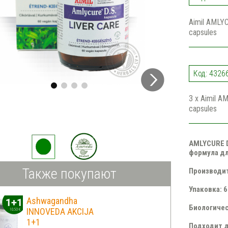
Aimil AMLY
capsules
Код: 4326
3 x Aimil A
capsules
AMLYCURE D
формула д
Также покупают
Производит
Упаковка: 
Ashwagandha
Биологичес
INNOVEDA AKCIJA
1+1
Подходит д