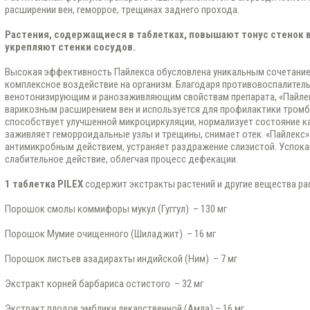
расширении вен, геморрое, трещинах заднего прохода.
Растения, содержащиеся в таблетках, повышают тонус стенок 
укрепляют стенки сосудов.
Высокая эффективность Пайлекса обусловлена уникальным сочетани
комплексное воздействие на организм. Благодаря противовоспалител
венотонизирующим и ранозаживляющим свойствам препарата, «Пайлек
варикозным расширением вен и используется для профилактики тром
способствует улучшенной микроциркуляции, нормализует состояние к
заживляет геморроидальные узлы и трещины, снимает отек. «Пайлекс
антимикробным действием, устраняет раздражение слизистой. Успока
слабительное действие, облегчая процесс дефекации.
1 таблетка PILEX
содержит экстракты растений и другие вещества ра
Порошок смолы коммифоры мукул (Гуггул) – 130 мг
Порошок Мумие очищенного (Шиладжит) – 16 мг
Порошок листьев азадирахты индийской (Ним) – 7 мг
Экстракт корней барбариса остистого – 32 мг
Экстракт плодов эмблики лекарственной (Амла) – 16 мг