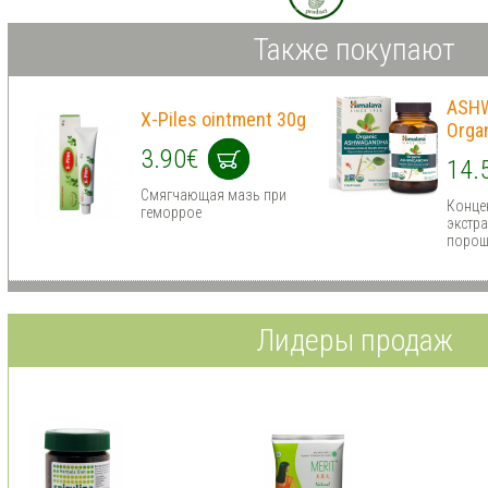
Также покупают
ASH
X-Piles ointment 30g
Orga
3.90€
14.
Смягчающая мазь при
Конце
геморрое
экстра
порош
Лидеры продаж