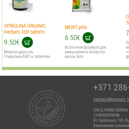
O
T
SPIRULINA ORGANIC
MERIT pills
Herbals 300 tablets
7
6.50€
9.50€
Т
Восточная формула для
в
Микроводоросль
уменьшения и контроля
о
Спирулина БИО в таблетках
массы тела
д
+371 286
herbals@herbals.l
SIA ELFARM HERBA
LV40003936046
Kr. Valdemara 159, Ri
Банковские реквиз