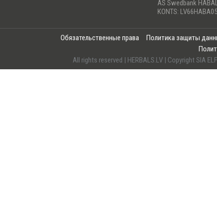
AS Swedbank HABA
KONTS: LV66HABA05
Обязательственные права
Политика защиты дан
Полит
All rights reserved | HERBALS.LV | Copyright SI