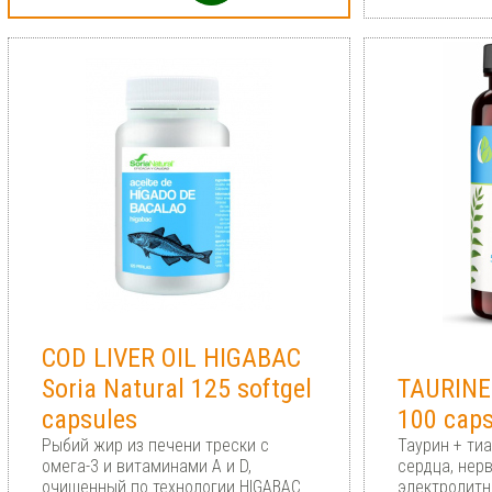
COD LIVER OIL HIGABAC
Soria Natural 125 softgel
TAURINE
capsules
100 cap
Рыбий жир из печени трески с
Таурин + ти
омега-3 и витаминами A и D,
сердца, нерв
очищенный по технологии HIGABAC
электролитн