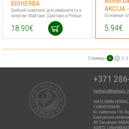
Bioherba
BIOHERBA
AKCIJA 
Грибной комплекс для иммунитета и
Основные э
энергии: Майтаке, Шиитаке и Рейши
5.94€
18.90€
<
Страницы
1
2
3
+371 286
herbals@herbals.l
SIA ELFARM HERBA
LV40003936046
Kr. Valdemara 159, Ri
Банковские реквиз
AS Swedbank HABA
KONTS: LV66HABA05