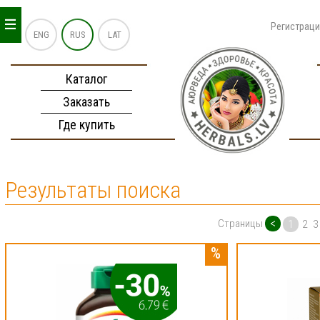
_
_
_
Регистрац
ENG
RUS
LAT
Каталог
Заказать
Где купить
Результаты поиска
<
Страницы
1
2
3