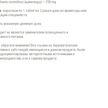
thania somnifera (ашваганда) — 250 mg
е:
взрослым по 1 таблетке 2 раза в день во время еды или
ации специалиста.
ь указанную дневную дозу.
укт не является заменителем полноценного и
анного питания.
 обратите внимание! Все ссылки на терапевтические
тивных субстанций, имеющихся в данном продукте, были
задокументированы авторитетными источниками и
 ингредиентам, а не к самому продукту.