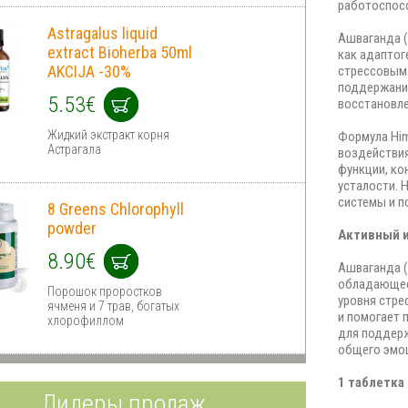
работоспосо
Astragalus liquid
Ашваганда (
extract Bioherba 50ml
как адаптог
AKCIJA -30%
стрессовым 
поддержанию
5.53€
восстановле
Жидкий экстракт корня
Формула Him
Астрагала
воздействи
функции, ко
усталости. 
системы и 
8 Greens Chlorophyll
powder
Активный 
8.90€
Ашваганда (
обладающее
Порошок проростков
уровня стре
ячменя и 7 трав, богатых
и помогает 
хлорофиллом
для поддерж
общего эмоц
1 таблетка
Лидеры продаж