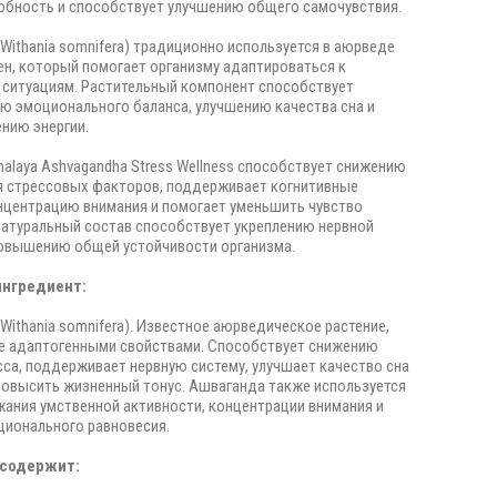
бность и способствует улучшению общего самочувствия.
Withania somnifera) традиционно используется в аюрведе
ен, который помогает организму адаптироваться к
ситуациям. Растительный компонент способствует
 эмоционального баланса, улучшению качества сна и
нию энергии.
alaya Ashvagandha Stress Wellness способствует снижению
я стрессовых факторов, поддерживает когнитивные
нцентрацию внимания и помогает уменьшить чувство
Натуральный состав способствует укреплению нервной
повышению общей устойчивости организма.
ингредиент:
Withania somnifera). Известное аюрведическое растение,
 адаптогенными свойствами. Способствует снижению
сса, поддерживает нервную систему, улучшает качество сна
повысить жизненный тонус. Ашваганда также используется
ания умственной активности, концентрации внимания и
ионального равновесия.
 содержит: