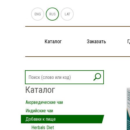
ENG
RUS
LAT
Каталог
Заказать
Г
Каталог
Аюрведические чаи
Индийские чаи
Добавки к пище
Herbals Diet