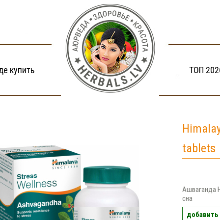
де купить
ТОП 202
Himalay
tablets
Ашваганда H
сна
добавить 