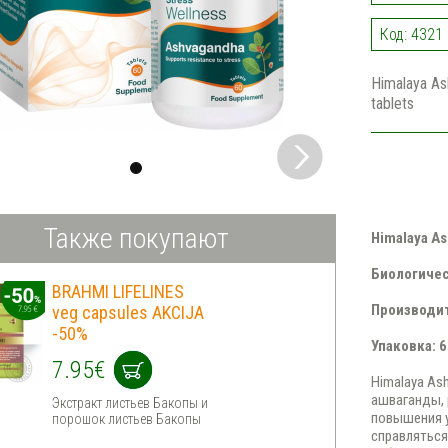
Код: 4321
Himalaya As
tablets
Также покупают
Himalaya As
Биологичес
BRAHMI LIFELINES
Производит
veg capsules AKCIJA
-50%
Упаковка: 
7.95€
Himalaya As
ашваганды, 
Экстракт листьев Бакопы и
повышения у
порошок листьев Бакопы
справлятьс