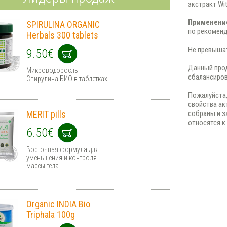
экстракт Wi
Применени
SPIRULINA ORGANIC
по рекоменд
Herbals 300 tablets
Не превышат
9.50€
Данный прод
Микроводоросль
сбалансиров
Спирулина БИО в таблетках
Пожалуйста,
свойства ак
MERIT pills
собраны и 
относятся к
6.50€
Восточная формула для
уменьшения и контроля
массы тела
Organic INDIA Bio
Triphala 100g