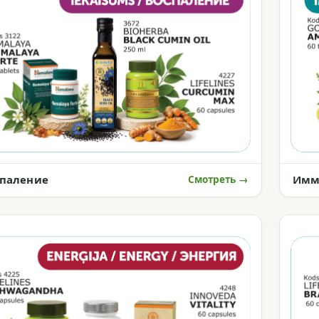
спаление
Имм
Смотреть →