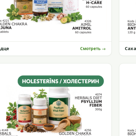
Сах
рдце
Смотреть →