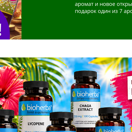
аромат и новое откры
поддержки организма
волос не содержит ам
подарок один из 7 а
потребностей: нервна