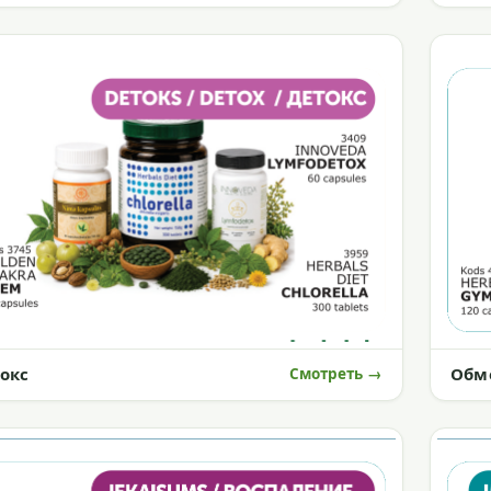
Обм
окс
Смотреть →