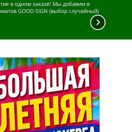
тие в одном заказе! Мы добавим в
. Широкий выбор для разных
миак и пероксид.
роматов GOOD SIGN (выбор случайный)
я система, энергия, иммунитет.