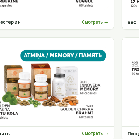
естерин
Вес
Смотреть →
мять
Пищ
Смотреть →