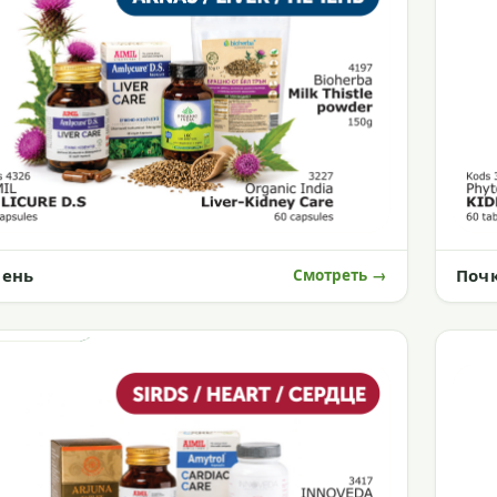
чень
Поч
Смотреть →