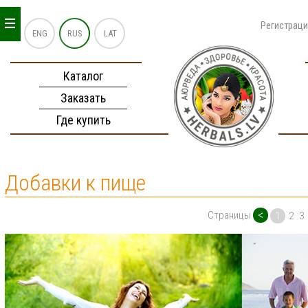
_
_
_
Регистрац
ENG
RUS
LAT
Каталог
Заказать
Где купить
Добавки к пище
<
Страницы
1
2
3