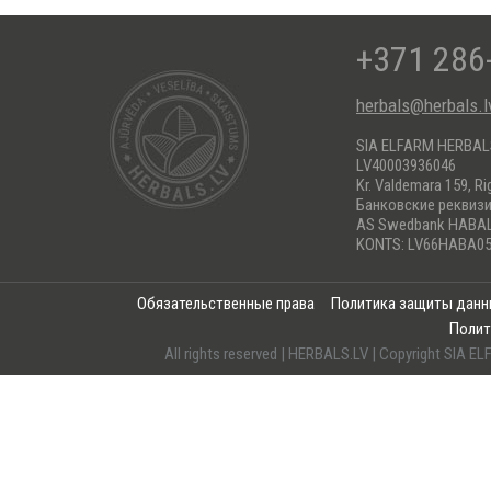
+371 286
herbals@herbals.l
SIA ELFARM HERBA
LV40003936046
Kr. Valdemara 159, Ri
Банковские реквиз
AS Swedbank HABA
KONTS: LV66HABA05
Обязательственные права
Политика защиты дан
Полит
All rights reserved | HERBALS.LV | Copyright SI