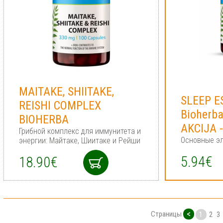
MAITAKE, SHIITAKE,
SLEEP E
REISHI COMPLEX
Bioherba
BIOHERBA
AKCIJA 
Грибной комплекс для иммунитета и
Основные э
энергии: Майтаке, Шиитаке и Рейши
5.94€
18.90€
<
Страницы
1
2
3