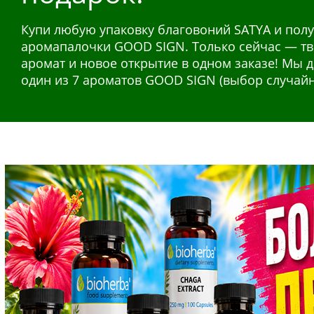
100% растительная краска создана по рецепта
Натуральная краска для волос из хны и смеси 
Купи любую упаковку благовоний SATYA и полу
Натуральные растительные экстракты в жидк
отличии от химических составов для окрашива
аромапалочки GOOD SIGN. Только сейчас — т
в применении и эффективны для ежедневной 
содержит аммиак и пероксид.
аромат и новое открытие в одном заказе! Мы 
организма. Широкий выбор для разных потреб
один из 7 ароматов GOOD SIGN (выбор случай
система, энергия, иммунитет.