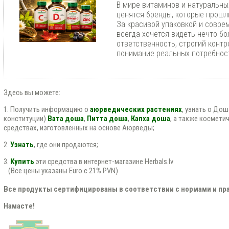
В мире витаминов и натуральны
ценятся бренды, которые прошл
За красивой упаковкой и совр
всегда хочется видеть нечто бо
ответственность, строгий контр
понимание реальных потребност
Здесь вы можете:
1. Получить информацию о
аюрведических растениях
, узнать о До
конституции)
Вата доша
,
Питта доша
,
Капха доша
, а также космети
средствах, изготовленных на основе Аюрведы;
2.
Узнать
, где они продаются;
3.
Купить
эти средства в интернет-магазине Herbals.lv
(Все цены указаны Euro с 21% PVN)
Все продукты сертифицированы в соответствии с нормами и пра
Намасте!