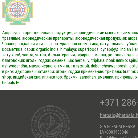
Аюрведа
;
аюрведическая продукция
;
аюрведические массажные масл
травяные
;
аюрведические препараты
;
аюрведическая продукция
;
аюрв
Чаванпраш
;
капли для глаз
;
натуральная косметика
;
натуральная зубная
косметика
;
dabur
;
organic india
;
himalaya
;
superfoods
;
суперфуд
;
Indian He
тату хной
;
yantra
;
янтра
;
Ароматерапия
;
эфирные масла;
розовая вода
;
а
благовония
;
ягоды годжи
;
семена чиа
;
herbal.lv
;
triphala
;
noni
;
ляпко
;
spiru
ashwagandha
;
масло черного тмина
;
тату хной
;
dabur
chyawanprash
;
gotu
в риге
;
здоровье
;
шатавари
;
ягоды годжи применение
;
трифала
;
brahmi
;
shop
;
индийская хна
;
ипликатор
;
брахми
;
samahan
;
амалаки
;
приправы
;
я
herbals.lv
+371 286
herbals@herbals.l
SIA ELFARM HERBA
LV40003936046
Kr. Valdemara 159, Ri