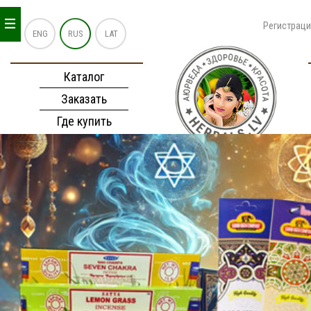
_
_
_
Регистрац
ENG
RUS
LAT
Каталог
Заказать
Где купить