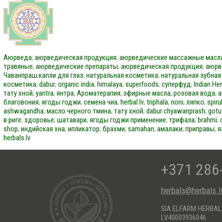
Аюрведа
;
аюрведическая продукция
;
аюрведические массажные масл
травяные
;
аюрведические препараты
;
аюрведическая продукция
;
аюрв
Чаванпраш
;
капли для глаз
;
натуральная косметика
;
натуральная зубная
косметика
;
dabur
;
organic india
;
himalaya
;
superfoods
;
суперфуд
;
Indian He
тату хной
;
yantra
;
янтра
;
Ароматерапия
;
эфирные масла;
розовая вода
;
а
благовония
;
ягоды годжи
;
семена чиа
;
herbal.lv
;
triphala
;
noni
;
ляпко
;
spiru
ashwagandha
;
масло черного тмина
;
тату хной
;
dabur
chyawanprash
;
gotu
в риге
;
здоровье
;
шатавари
;
ягоды годжи применение
;
трифала
;
brahmi
;
shop
;
индийская хна
;
ипликатор
;
брахми
;
samahan
;
амалаки
;
приправы
;
я
herbals.lv
+371 286
herbals@herbals.l
SIA ELFARM HERBA
LV40003936046