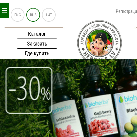
_
_
_
Регистрац
ENG
RUS
LAT
Каталог
Заказать
Где купить