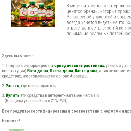
В мире витаминов и натуральны
ценятся бренды, которые прошл
За красивой упаковкой и совр
всегда хочется видеть нечто бо
ответственность, строгий контр
понимание реальных потребност
Здесь вы можете:
1. Получить информацию о
аюрведических растениях
, узнать о До
конституции)
Вата доша
,
Питта доша
,
Капха доша
, а также космети
средствах, изготовленных на основе Аюрведы;
2.
Узнать
, где они продаются;
3.
Купить
эти средства в интернет-магазине Herbals.lv
(Все цены указаны Euro с 21% PVN)
Все продукты сертифицированы в соответствии с нормами и пра
Намасте!