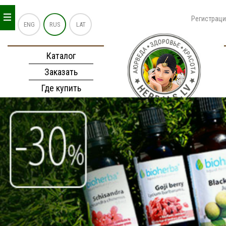
_
_
_
Регистрац
ENG
RUS
LAT
Каталог
Заказать
Где купить