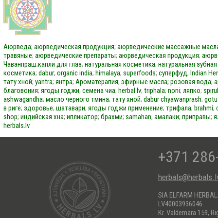
Аюрведа
;
аюрведическая продукция
;
аюрведические массажные масл
травяные
;
аюрведические препараты
;
аюрведическая продукция
;
аюрв
Чаванпраш
;
капли для глаз
;
натуральная косметика
;
натуральная зубная
косметика
;
dabur
;
organic india
;
himalaya
;
superfoods
;
суперфуд
;
Indian He
тату хной
;
yantra
;
янтра
;
Ароматерапия
;
эфирные масла;
розовая вода
;
а
благовония
;
ягоды годжи
;
семена чиа
;
herbal.lv
;
triphala
;
noni
;
ляпко
;
spiru
ashwagandha
;
масло черного тмина
;
тату хной
;
dabur
chyawanprash
;
gotu
в риге
;
здоровье
;
шатавари
;
ягоды годжи применение
;
трифала
;
brahmi
;
shop
;
индийская хна
;
ипликатор
;
брахми
;
samahan
;
амалаки
;
приправы
;
я
herbals.lv
+371 286
herbals@herbals.l
SIA ELFARM HERBA
LV40003936046
Kr. Valdemara 159, Ri