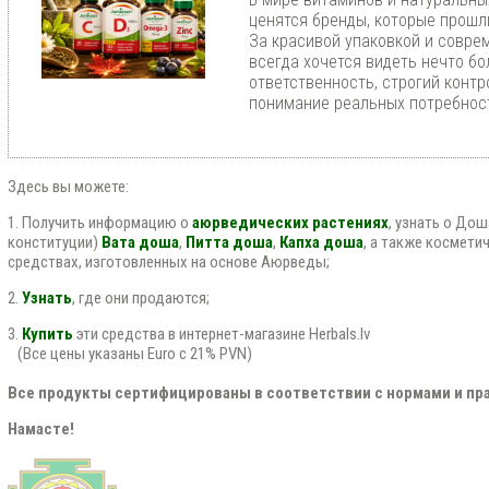
ценятся бренды, которые прошл
За красивой упаковкой и совр
всегда хочется видеть нечто бо
ответственность, строгий контр
понимание реальных потребност
Здесь вы можете:
1. Получить информацию о
аюрведических растениях
, узнать о До
конституции)
Вата доша
,
Питта доша
,
Капха доша
, а также космети
средствах, изготовленных на основе Аюрведы;
2.
Узнать
, где они продаются;
3.
Купить
эти средства в интернет-магазине Herbals.lv
(Все цены указаны Euro с 21% PVN)
Все продукты сертифицированы в соответствии с нормами и пра
Намасте!