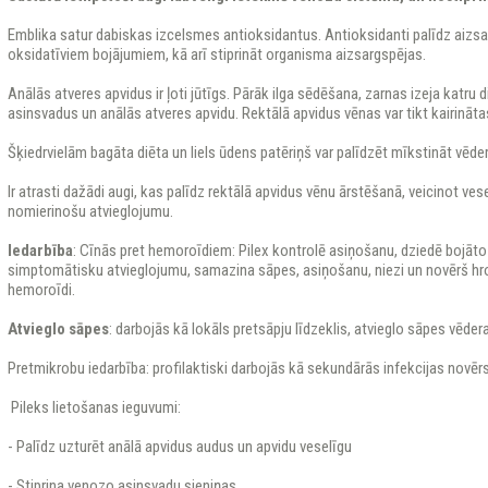
Emblika satur dabiskas izcelsmes antioksidantus. Antioksidanti palīdz aizs
oksidatīviem bojājumiem, kā arī stiprināt organisma aizsargspējas.
Anālās atveres apvidus ir ļoti jūtīgs. Pārāk ilga sēdēšana, zarnas izeja katru
asinsvadus un anālās atveres apvidu. Rektālā apvidus vēnas var tikt kairināta
Šķiedrvielām bagāta diēta un liels ūdens patēriņš var palīdzēt mīkstināt vēder
Ir atrasti dažādi augi, kas palīdz rektālā apvidus vēnu ārstēšanā, veicinot ves
nomierinošu atvieglojumu.
Iedarbība
: Cīnās pret hemoroīdiem: Pilex kontrolē asiņošanu, dziedē bojāto
simptomātisku atvieglojumu, samazina sāpes, asiņošanu, niezi un novērš hr
hemoroīdi.
Atvieglo sāpes
: darbojās kā lokāls pretsāpju līdzeklis, atvieglo sāpes vēdera
Pretmikrobu iedarbība: profilaktiski darbojās kā sekundārās infekcijas novērs
Pileks lietošanas ieguvumi:
- Palīdz uzturēt anālā apvidus audus un apvidu veselīgu
- Stiprina venozo asinsvadu sieniņas