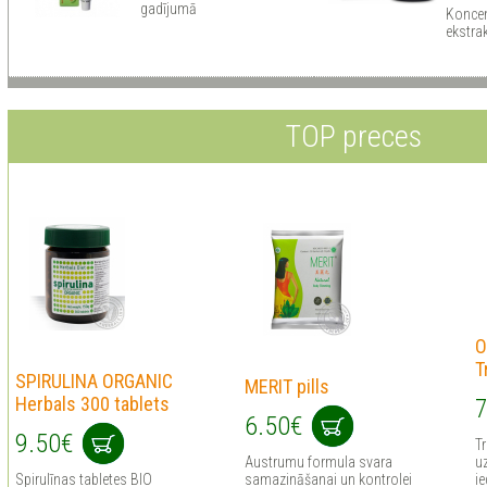
gadījumā
Koncen
ekstra
TOP preces
O
T
SPIRULINA ORGANIC
MERIT pills
Herbals 300 tablets
7
6.50€
9.50€
Tr
Austrumu formula svara
uz
Spirulīnas tabletes BIO
samazināšanai un kontrolei
ie