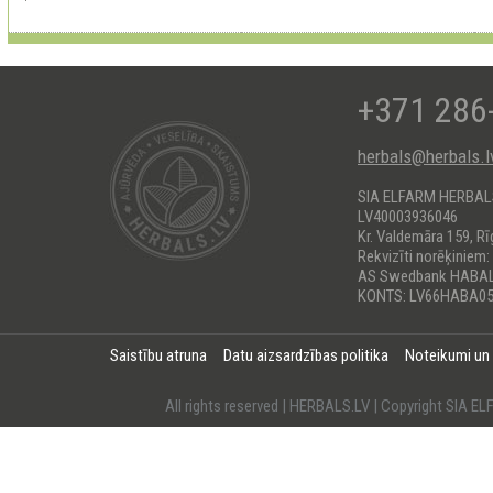
+371 286
herbals@herbals.l
SIA ELFARM HERBA
LV40003936046
Kr. Valdemāra 159, Rī
Rekvizīti norēķiniem:
AS Swedbank HABA
KONTS: LV66HABA05
Saistību atruna
Datu aizsardzības politika
Noteikumi un
All rights reserved | HERBALS.LV | Copyright SI