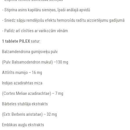
- Stiprina asins kapilāru sieniņas, īpaši anālajā apvidū
- Sniedz sāpju remdējošu efektu hemoroīdu radītu aizcietējumu gadījumā
- Palīdz arī cīnīties ar varikozām vēnām
1 tablete PILEX
satur:
Balzamdendrona gumijsveķu pulv.
(Pulv. Balsamodendron mukul) –130 mg
Attīrīts mumijo – 16 mg
Indijas azadirahtas miza
(Cortex Meliae azadirachtae) – 7 mg
Bārbeles stublāja ekstrakts
(Extr. Berberis aristatae) – 32 mg
Emblikas augļu ekstrakts