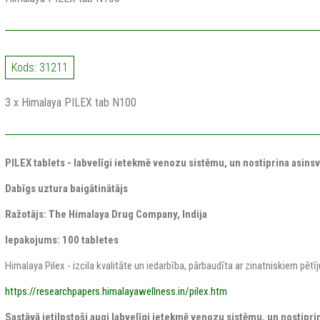
Kods: 31211
3 x Himalaya PILEX tab N100
PILEX tablets - labvelīgi ietekmē venozu sistēmu, un nostiprina asins
Dabīgs uztura baigātinātājs
Ražotājs: The Himalaya Drug Company, Indija
Iepakojums: 100 tabletes
Himalaya Pilex - izcila kvalitāte un iedarbība, pārbaudīta ar zinatniskiem pēt
https://researchpapers.himalayawellness.in/pilex.htm
Sastāvā ietilpstoši augi labvelīgi ietekmē venozu sistēmu, un nostipri