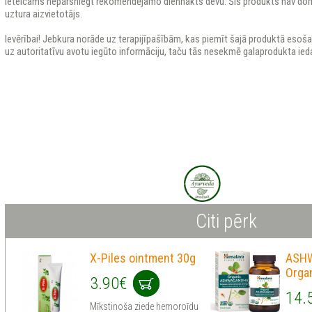
Ieteicams nepārsniegt rekomendējamo diennakts devu. Šis produkts nav dom
uztura aizvietotājs.
Ievērībai! Jebkura norāde uz terapijīpašībām, kas piemīt šajā produktā esošaj
uz autoritatīvu avotu iegūto informāciju, taču tās nesekmē galaprodukta ied
Citi pērk
X-Piles ointment 30g
ASH
Orga
3.90€
14.
Mīkstinoša ziede hemoroīdu