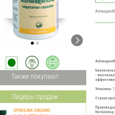
Ashwagandh
Аshwagandh
Биологичес
Также покупают
- высокока
эффективн
Упаковка:
1
Лидеры продаж
Страна пр
Произведено
SPIRULINA ORGANIC
Herbalshop