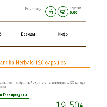
Корзина
Регистрация
0.00
6
Бренды
Инфо
andha Herbals 120 capsules
еньшень - природный адаптоген и антистресс, 120 капсул -
сяца
в Твои продукты
19.50
€