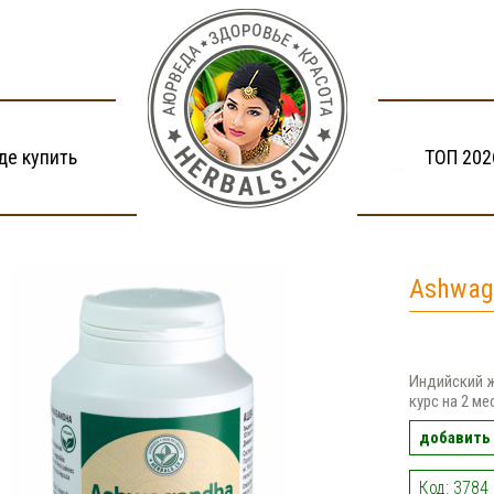
де купить
ТОП 202
Ashwag
Индийский ж
курс на 2 ме
добавить 
Код: 3784