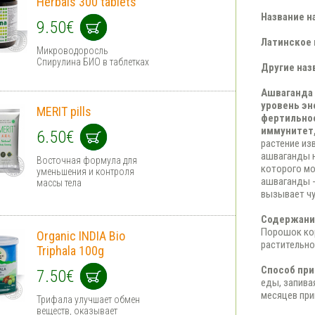
Herbals 300 tablets
Название н
9.50€
Латинское
Микроводоросль
Спирулина БИО в таблетках
Другие наз
Ашваганда 
уровень эн
MERIT pills
фертильнос
иммунитет,
6.50€
растение из
ашваганды 
Восточная формула для
которого мо
уменьшения и контроля
ашваганды -
массы тела
вызывает чу
Содержание
Порошок кор
Organic INDIA Bio
растительн
Triphala 100g
Способ пр
7.50€
еды, запива
месяцев при
Трифала улучшает обмен
веществ, оказывает