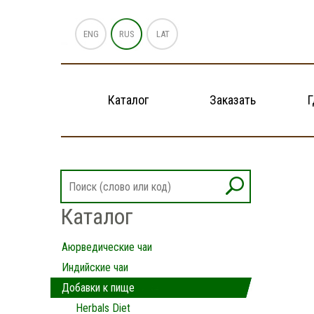
ENG
RUS
LAT
Каталог
Заказать
Г
Каталог
Аюрведические чаи
Индийские чаи
Добавки к пище
Herbals Diet