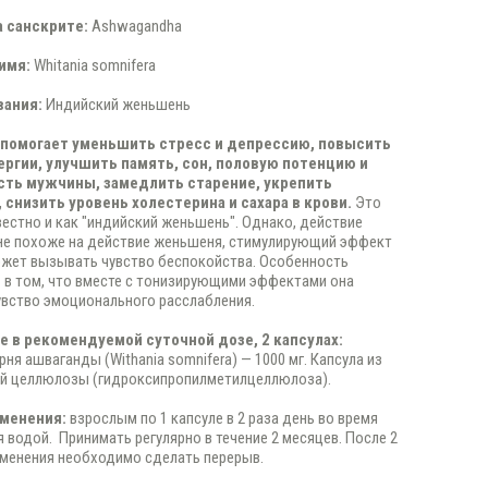
а санскрите:
Ashwagandha
 имя:
Whitania somnifera
вания:
Индийский женьшень
помогает уменьшить стресс и депрессию, повысить
ергии, улучшить память, сон, половую потенцию и
ть мужчины, замедлить старение, укрепить
 снизить уровень холестерина и сахара в крови.
Это
вестно и как "индийский женьшень". Однако, действие
не похоже на действие женьшеня, стимулирующий эффект
жет вызывать чувство беспокойства. Особенность
 в том, что вместе с тонизирующими эффектами она
вство эмоционального расслабления.
 в рекомендуемой суточной дозе, 2 капсулах:
ня ашваганды (Withania somnifera) — 1000 мг. Капсула из
ой целлюлозы (гидроксипропилметилцеллюлоза).
именения:
взрослым по 1 капсуле в 2 раза день во время
я водой. Принимать регулярно в течение 2 месяцев. После 2
менения необходимо сделать перерыв.