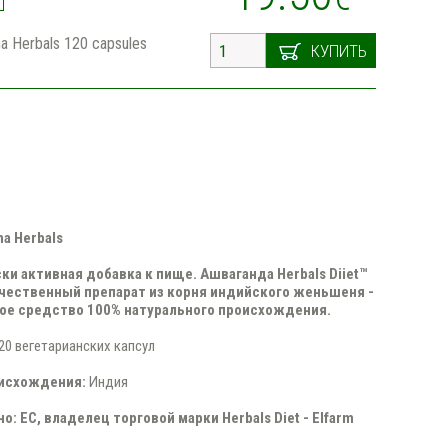
a Herbals 120 capsules
КУПИТЬ
a Herbals
ки активная добавка к пище. Ашваганда Herbals Diiet™
чественный препарат из корня индийского женьшеня -
ое средство 100% натурального происхождения.
20 вегетарианских капсул
оисхождения:
Индия
: ЕС, владелец торговой марки Herbals Diet - Elfarm