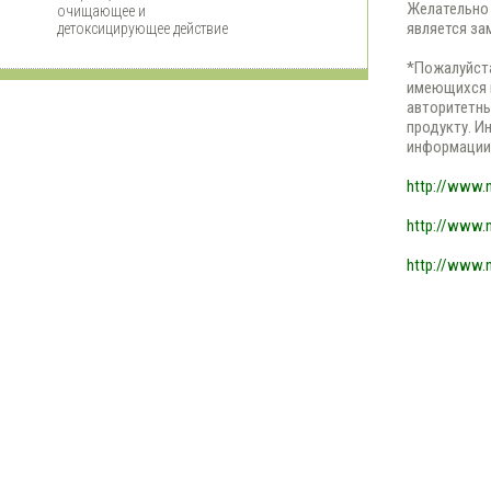
Желательно 
очищающее и
является за
детоксицирующее действие
*Пожалуйста
имеющихся 
авторитетны
продукту. И
информации
http://www.n
http://www.n
http://www.n