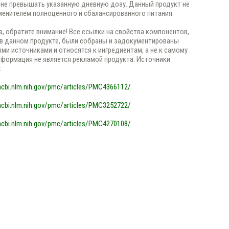
не превышать указанную дневную дозу. Данный продукт не
менителем полноценного и сбалансированного питания.
, обратите внимание! Все ссылки на свойства компонентов,
в данном продукте, были собраны и задокументированы
ми источниками и относятся к ингредиентам, а не к самому
нформация не является рекламой продукта. Источники
:
cbi.nlm.nih.gov/pmc/articles/PMC4366112/
cbi.nlm.nih.gov/pmc/articles/PMC3252722/
cbi.nlm.nih.gov/pmc/articles/PMC4270108/