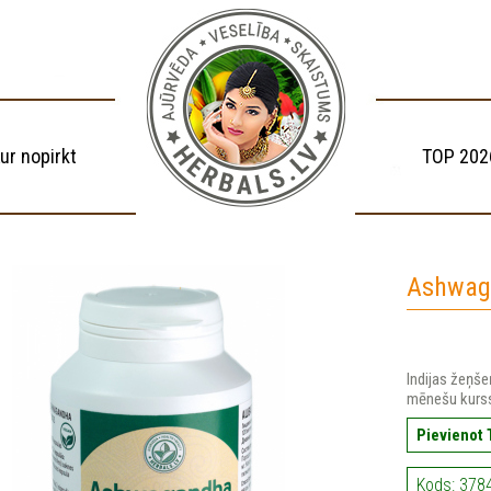
ur nopirkt
TOP 202
Ashwag
Indijas žeņše
mēnešu kurs
Pievienot
Kods: 378