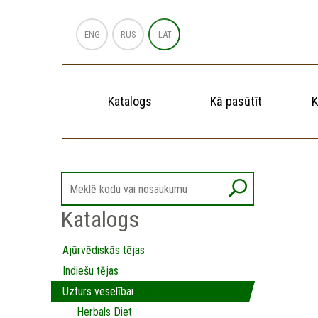
ENG
RUS
LAT
Katalogs
Kā pasūtīt
K
Katalogs
Ajūrvēdiskās tējas
Indiešu tējas
Uzturs veselībai
Herbals Diet