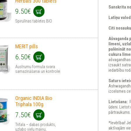
Herbals 300 tablets
Sanskrita n
9.50€
Latīņu valod
Spirulīnas tabletes BIO
Citi nosauk
Ašvaganda p
līmeni, uzla
MERIT pills
palēnināt no
cukura līmen
6.50€
ašvagandhas i
izsaukt satra
Austrumu formula svara
iedarbību ro
samazināšanai un kontrolei
Saturs iete
Ashwagandha 
izcelsmes cel
Organic INDIA Bio
Lietošana:
P
Triphala 100g
ūdeni. Lietot
pārtraukums.
7.50€
*Ievērībai! 
Trifala – dabas produkts,
aktīvajām vie
uzlabo vielu maiņu,