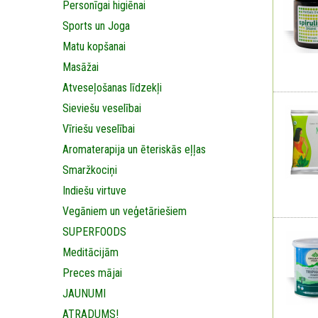
Personīgai higiēnai
Sports un Joga
Matu kopšanai
Masāžai
Аtveseļošanas līdzekļi
Sieviešu veselībai
Vīriešu veselībai
Aromaterapija un ēteriskās eļļas
Smaržkociņi
Indiešu virtuve
Vegāniem un veģetāriešiem
SUPERFOODS
Meditācijām
Preces mājai
JAUNUMI
ATRADUMS!