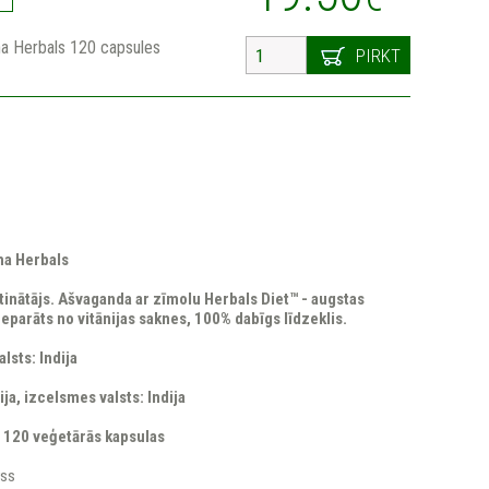
a Herbals 120 capsules
PIRKT
a Herbals
inātājs​. Ašvaganda ar zīmolu Herbals Diet™ - augstas
reparāts no vitānijas saknes, 100% dabīgs līdzeklis.
lsts: Indija
ija, izcelsmes valsts: Indija
 120 veģetārās kapsulas
rss