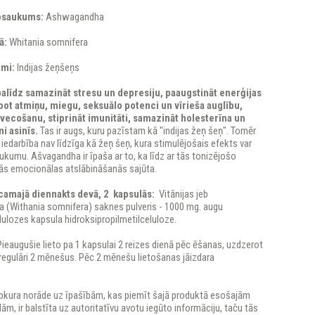
osaukums:
Ashwagandha
ā:
Whitania somnifera
umi:
Indijas žeņšeņs
alīdz samazināt stresu un depresiju, paaugstināt enerģijas
bot atmiņu, miegu, seksuālo potenci un vīrieša auglību,
vecošanu, stiprināt imunitāti, samazināt holesterīna un
i asinīs.
Tas ir augs, kuru pazīstam kā "indijas žeņ šeņ". Tomēr
edarbība nav līdzīga kā žeņ šeņ, kura stimulējošais efekts var
ukumu. Ašvagandha ir īpaša ar to, ka līdz ar tās tonizējošo
dās emocionālas atslābināšanās sajūta.
icamajā diennakts devā, 2 kapsulās:
Vitānijas jeb
(Withania somnifera) saknes pulveris - 1000 mg. augu
ulozes kapsula hidroksipropilmetilceluloze.
ieaugušie lieto pa 1 kapsulai 2 reizes dienā pēc ēšanas, uzdzerot
 regulāri 2 mēnešus. Pēc 2 mēnešu lietošanas jāizdara
Jebkura norāde uz īpašībām, kas piemīt šajā produktā esošajām
lām, ir balstīta uz autoritatīvu avotu iegūto informāciju, taču tās