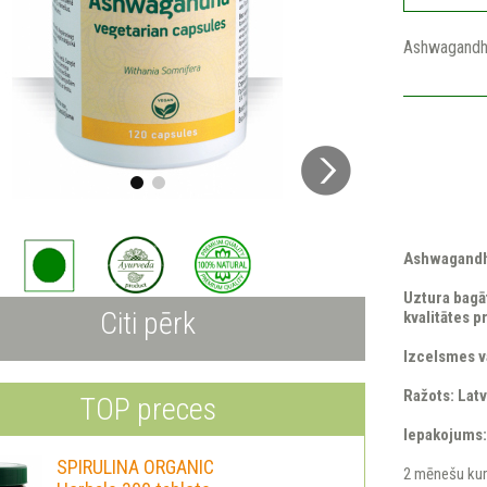
Ashwagandh
Ashwagandh
Uztura bagāt
Citi pērk
kvalitātes p
Izcelsmes va
Ražots: Latv
TOP preces
Iepakojums:
SPIRULINA ORGANIC
2 mēnešu ku