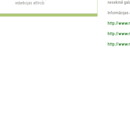
nesekmē gala
iedarbojas attīroši
Informācijas 
http://www.n
http://www.n
http://www.n