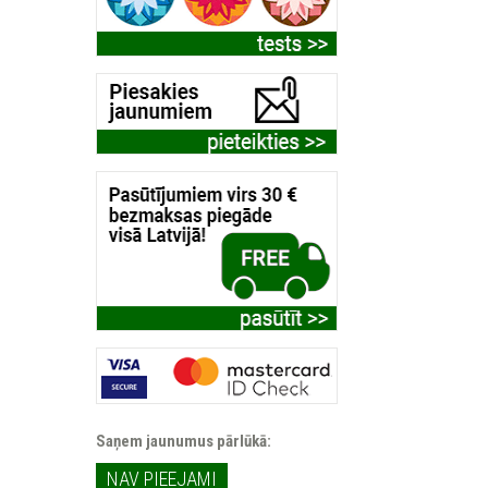
Saņem jaunumus pārlūkā:
NAV PIEEJAMI