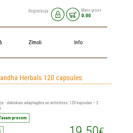
Mans grozs
Reģistrācija
0.00
6
Zīmoli
Info
andha Herbals 120 capsules
ņs - dabiskais adaptagēns un antistress, 120 kapsulas – 2
s
 Tavam precem
19.50
€
4