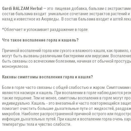
Gardi BALZAM Herbal
— это пищевая добавка, бальзам с экстрактами 
состав бальзама входит уникальное сочетание экстрактов растений и 
назад и известное из Аюрведы. В состав бальзама входит и алтей лек
*Облегчает и успокаивает раздражение в горле.
Что такое воспаление горла и кашель?
Причиной воспалений горла или сухого и влажного кашля, как правило
могут быть вызваны различными бактериями или вирусами. Воспаление
быть связаны со всяческими болезнями, начиная от обычной простуд
мононуклеоза.
Каковы симптомы воспаления горла и кашля?
Боли в горле часто связаны с общей слабостью и жаром. Симптомами
являются насморк и кашель. При воспалении в горле наблюдаются резки
также першение. Тем не менее, симптомы воспаления в горле могут пр
индивидуально. Кашель - это внезапный и часто повторяющийся защи
помогает очистить большие дыхательные пути от жидкостей, раздраж
микробов. Наиболее распространенной причиной острого или подостро
инфекция дыхательных путей. При кашле и воспалении горла очень ха
температуры тела и чувство слабости.