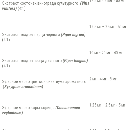
12.5 мг - 25мг - 50 мг
Экстракт косточек винограда культурного
(
Vitis
vinifera
)
(4:1)
12.5 мг – 25 мг - 50 мг
Экстракт плодов перца чёрного
(
Piper
nigrum
)
(4:1)
10 мг– 20 мг - 40 мг
Экстракт плодов перца длинного
(
Piper
longum
)
(4:1)
2 мг - 4 мг - 8 мг
Эфирное масло цветков сизигиума ароматного
(
Syzygium aromaticum)
1.25 мг – 2.5 мг - 5 мг
Эфирное масло коры корицы
(Cinnamomum
zeylanicum)