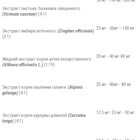
50 мг - 100 мг- 200 мг
Экстракт листьев базилика священного
(Ocimum sanctum
) (4:1)
25 мг - 50мг – 100 мг
Экстракт имбиря аптечного
(Zingiber officinale)
(2:1)
20 мг - 40 мг-80 мг
Жидкий экстракт корня алтея лекарственного
(Althaea officinalis L.)
(1:19)
20 мг - 40мг - 80 мг
Экстракт корня альпинии галанги
(Alpinia
galanga)
(4:1)
12.5 мг- 25 мг - 50 мг
Экстракт корня куркумы длинной
(
Curcuma
longa
)
(4:1)