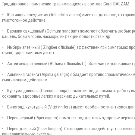
Традиционное применение трав имеющихся в составе Gardi BALZAM:
• Юстииция сосудистая (Adhadota vasica) имеет седативное, отхарки
глистогонное действие.
• Базилик священный (Ocimum sanctum) помогает облегчить любые р
кашель, боли в горле, насморк, инфекции полости рта и др.
• Имбирь аптечный ( Zingiber officinale) эффективен при симптомах пр
грипп), укрепляет иммунитет.
• Алтей лекарственный (Althaea officinalis L ) облегчает и успокаивает
• Альпиния галанга (Alpinia galanga) обладает противоспазматически
смягчающим действием.
• Куркума длинная (Curcuma longa) помогает поддерживать работу и
сохранить здоровье легких и верхних дыхательных путей.
• Виноград культурный (Vitis vinifera) имеет особенности антиоксидан
• Перец чёрный (Piper nigrum) помогает поддержать здоровье верхни
• Перец длинный (Piper longum) благоприятно воздействует на легки
пищеварительную системы.