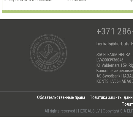
+371 286
herbals@herbals.l
SIA ELFARM HERBA
LV40003936046
Kr. Valdemara 159, Ri
Банковские реквиз
AS Swedbank HABA
KONTS: LV66HABA05
Обязательственные права
Политика защиты дан
Полит
All rights reserved | HERBALS.LV | Copyright SI