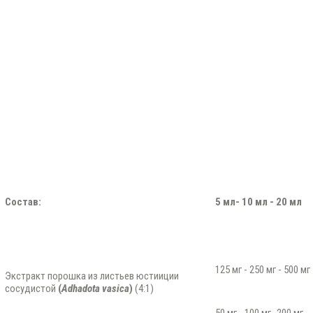
Состав:
5
мл
- 10
мл
- 20
мл
125 мг - 250 мг - 500 мг
Экстракт порошка из листьев юстииции
сосудистой
(
Adhadota vasica
)
(4:1)