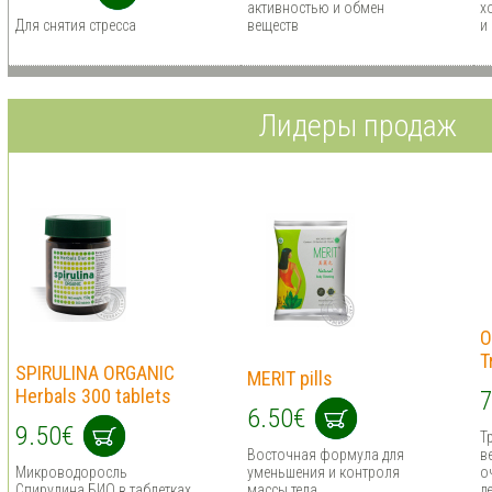
активностью и обмен
х
Для снятия стресса
веществ
и
Лидеры продаж
O
T
SPIRULINA ORGANIC
MERIT pills
Herbals 300 tablets
7
6.50€
9.50€
Т
Восточная формула для
в
Микроводоросль
уменьшения и контроля
о
Спирулина БИО в таблетках
массы тела
д