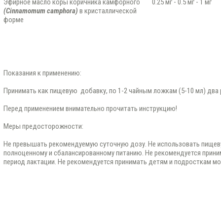
Эфирное масло коры коричника камфорного
0.25 мг - 0.5 мг - 1 мг
(Cinnamomum camphora)
в кристаллической
форме
Показания к применению:
Принимать как пищевую добавку, по 1-2 чайным ложкам (5-10 мл) два р
Перед применением внимательно прочитать инструкцию!
Меры предосторожности:
Не превышать рекомендуемую суточную дозу. Не использовать пищев
полноценному и сбалансированному питанию. Не рекомендуется приним
период лактации. Не рекомендуется принимать детям и подросткам мо