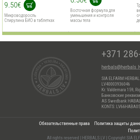
6.50€
9.50€
Т
Восточная формула для
в
Микроводоросль
уменьшения и контроля
о
Спирулина БИО в таблетках
массы тела
д
+371 286
herbals@herbals.l
SIA ELFARM HERBA
LV40003936046
Kr. Valdemara 159, Ri
Банковские реквиз
AS Swedbank HABA
KONTS: LV66HABA05
Обязательственные права
Политика защиты дан
Полит
All rights reserved | HERBALS.LV | Copyright SI