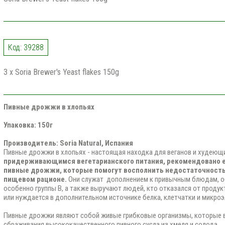
Код: 39288
3 x Soria Brewer's Yeast flakes 150g
Пивные дрожжи в хлопьях
Упаковка: 150г
Производитель: Soria Natural, Испания
Пивные дрожжи в хлопьях - настоящая находка для веганов и худеющ
придерживающимся вегетарианского питания, рекомендовано 
пивные дрожжи, которые помогут восполнить недостаточность б
пищевом рационе.
Они служат дополнением к привычным блюдам, о
особенно группы B, а также выручают людей, кто отказался от проду
или нуждается в дополнительном источнике белка, клетчатки и микроэ
Пивные дрожжи являют собой живые грибковые организмы, которые 
сбраживания высококачественного пивного сусла из хмеля и солода.