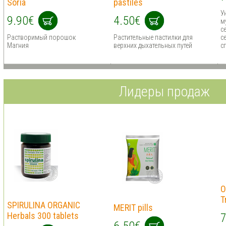
Soria
pastiles
У
9.90€
4.50€
м
с
Растворимый порошок
Растительные пастилки для
с
Магния
верхних дыхательных путей
с
Лидеры продаж
O
T
SPIRULINA ORGANIC
MERIT pills
Herbals 300 tablets
7