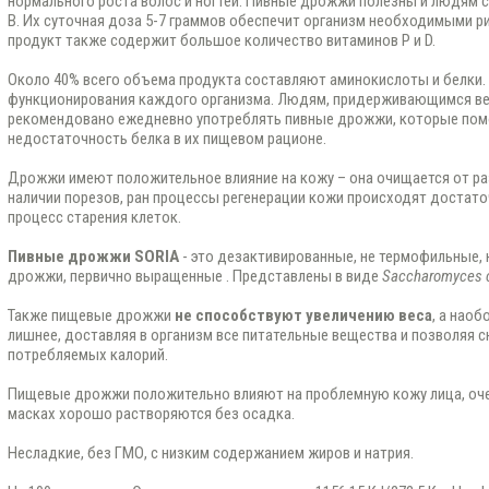
нормального роста волос и ногтей. Пивные дрожжи полезны и людям 
В. Их суточная доза 5-7 граммов обеспечит организм необходимыми 
продукт также содержит большое количество витаминов Р и D.
Около 40% всего объема продукта составляют аминокислоты и белки.
функционирования каждого организма. Людям, придерживающимся вег
рекомендовано ежедневно употреблять пивные дрожжи, которые пом
недостаточность белка в их пищевом рационе.
Дрожжи имеют положительное влияние на кожу – она очищается от ра
наличии порезов, ран процессы регенерации кожи происходят достат
процесс старения клеток.
Пивные дрожжи SORIA
- это дезактивированные, не термофильные, 
дрожжи, первично выращенные . Представлены в виде
Saccharomyces c
Также пищевые дрожжи
не способствуют увеличению веса
, а нао
лишнее, доставляя в организм все питательные вещества и позволяя с
потребляемых калорий.
Пищевые дрожжи положительно влияют на проблемную кожу лица, оче
масках хорошо растворяются без осадка.
Несладкие, без ГМО, с низким содержанием жиров и натрия.