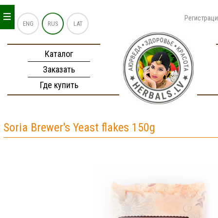
_
_
_
Регистрац
ENG
RUS
LAT
Каталог
Заказать
Где купить
Soria Brewer's Yeast flakes 150g