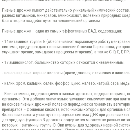
Пивные дрожжи имеют действительно уникальный химический состав. 
разных витаминов, минералов, аминокислот, полезных природных соед
благотворно воздействуют на человеческий организм.
Пивные дрожжи – одна из самых эффективных БАД, содержащая:
- 14 витаминов: группы B (обеспечивают нормальную работу централь
системы, предупреждают возникновение болезни Паркинсона, ускоряю
улучшают зрение, замедляют процессы старения), а также C, D, E, F, PP;
- 17 аминокислот, большинство которых относятся к незаменимым;
- ненасыщенные жирные кислоты (арахидоновая, олеиновая и линолева
- калий, хром, кальций, селен, фосфор, цинк, железо, натрий, сера, мед
- Все витамины, содержащиеся в пивных дрожжах, водорастворимы, п
организме. Эта добавка значительно улучшает самочувствие при авит
на основе пивных дрожжей полезно периодически принимать вегетариа
препаратов – фолиевая кислота, источником которой для организма с
Фолиевая кислота участвует в процессе синтеза ДНК при делении клет
детородную функцию.В дрожжах содержится множество разных витам
которых – витамины группы В. Они нужны для здоровья нервной систе