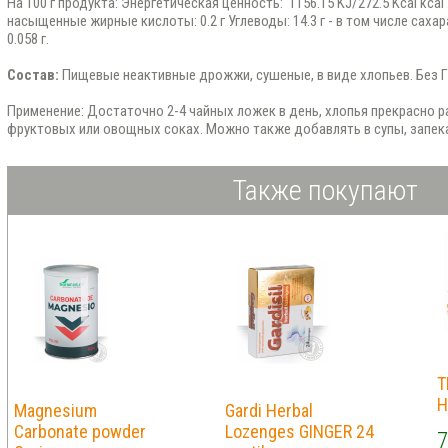
На 100 г продукта: Энергетическая ценность: 1156.15 KJ/272.5 Kcal kcal 
насыщенные жирные кислоты: 0.2 г Углеводы: 14.3 г - в том числе сахара: 
0.058 г.
Состав:
Пищевые неактивные дрожжи, сушеные, в виде хлопьев. Без 
Применение: Достаточно 2-4 чайных ложек в день, хлопья прекрасно р
фруктовых или овощных соках. Можно также добавлять в супы, запекан
Также покупают
T
H
Magnesium
Gardi Herbal
Carbonate powder
Lozenges GINGER 24
7