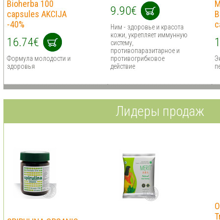
Bioherba 100
M
9.90€
capsules AKCIJA
B
-40%
c
Ним - здоровье и красота
кожи, укрепляет иммунную
16.74€
1
систему,
противопаразитарное и
Формула молодости и
противогрибковое
Э
здоровья
действие
п
Лидеры продаж
O
T