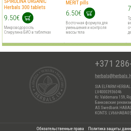
SPIRULINA ORGANIC
MERIT pills
Herbals 300 tablets
7
6.50€
9.50€
Т
Восточная формула для
в
Микроводоросль
уменьшения и контроля
о
Спирулина БИО в таблетках
массы тела
д
+371 286
herbals@herbals.l
SIA ELFARM HERBA
LV40003936046
Kr. Valdemara 159, Ri
Банковские реквиз
AS Swedbank HABA
KONTS: LV66HABA05
Обязательственные права
Политика защиты дан