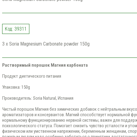
Код: 39311
3 x Soria Magnesium Carbonate powder 150g
Растворимый порошок Магния карбоната
Продукт диетического питания
Упаковка: 150g
Производитель: Soria Natural, Испания
Чистый порошок Магния без химических добавок с нейтральным вкусом
ароматизаторов и консервантов. Магний способствует нормальной фу
нормальному функционированию нервной системы, важен для поддер
психологического статуса. Помогает снизить чувство усталости и ут
физическом или умственном напряжении, беременным женщинам, спор
пожилым людям надо особенно заботиться о принятиеи достаточного