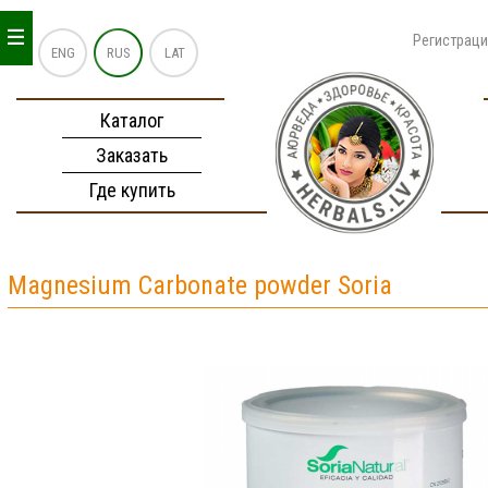
_
_
_
Регистрац
ENG
RUS
LAT
Каталог
Заказать
Где купить
Magnesium Carbonate powder Soria