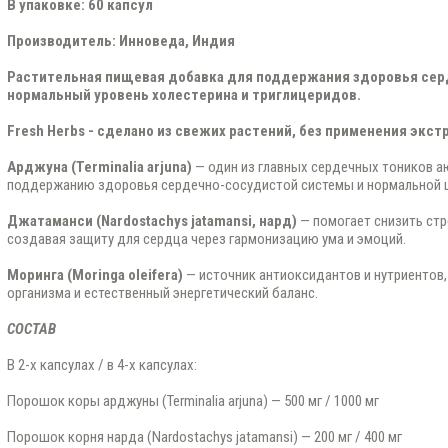
В упаковке: 60 капсул
Производитель: Инноведа, Индия
Растительная пищевая добавка для поддержания здоровья се
нормальный уровень холестерина и триглицеридов.
Fresh Herbs - сделано из свежих растений, без применения экст
Арджуна (Terminalia arjuna)
— один из главных сердечных тоников а
поддержанию здоровья сердечно-сосудистой системы и нормальной ц
Джатаманси (Nardostachys jatamansi, нард)
— помогает снизить стр
создавая защиту для сердца через гармонизацию ума и эмоций.
Моринга (Moringa oleifera)
— источник антиоксидантов и нутриентов
организма и естественный энергетический баланс.
СОСТАВ
В 2-х капсулах / в 4-х капсулах:
Порошок коры арджуны (Terminalia arjuna) — 500 мг / 1000 мг
Порошок корня нарда (Nardostachys jatamansi) — 200 мг / 400 мг