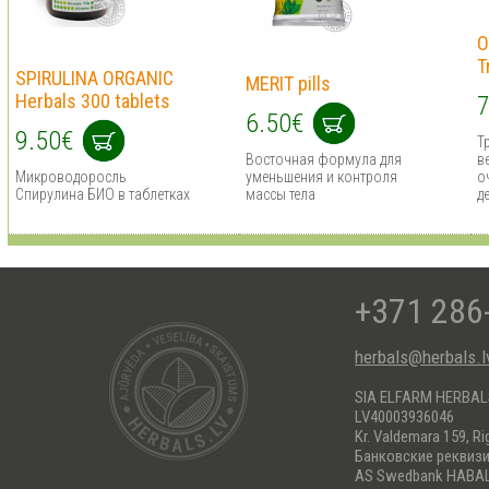
O
T
SPIRULINA ORGANIC
MERIT pills
Herbals 300 tablets
7
6.50€
9.50€
Т
Восточная формула для
в
Микроводоросль
уменьшения и контроля
о
Спирулина БИО в таблетках
массы тела
д
+371 286
herbals@herbals.l
SIA ELFARM HERBA
LV40003936046
Kr. Valdemara 159, Ri
Банковские реквиз
AS Swedbank HABA