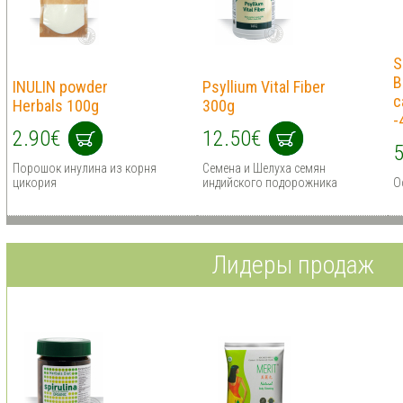
S
B
INULIN powder
Psyllium Vital Fiber
c
Herbals 100g
300g
-
2.90€
12.50€
5
Порошок инулина из корня
Семена и Шелуха семян
цикория
индийского подорожника
О
Лидеры продаж