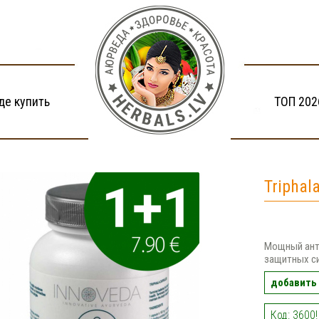
де купить
ТОП 202
Tripha
Мощный ант
защитных с
добавить 
Код: 3600!