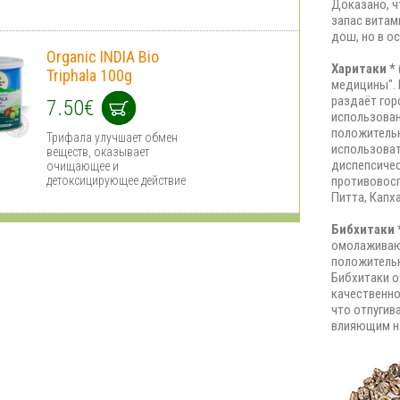
Доказано, ч
запас витам
дош, но в о
Organic INDIA Bio
Харитаки *
Triphala 100g
медицины". 
раздаёт гор
7.50€
использован
положительн
Трифала улучшает обмен
использоват
веществ, оказывает
диспепсиче
очищающее и
детоксицирующее действие
противовосп
Питта, Капха
Бибхитаки 
омолаживаю
положительн
Бибхитаки о
качественно
что отпугив
влияющим на