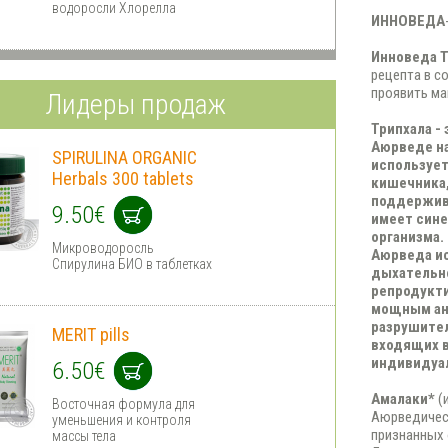
водоросли Хлорелла
ИННОВЕДА
Инноведа Т
рецепта в с
проявить ма
Лидеры продаж
Трипхала -
Аюрведе н
SPIRULINA ORGANIC
использует
Herbals 300 tablets
кишечника,
поддержива
9.50€
имеет сине
организма.
Микроводоросль
Аюрведа и
Спирулина БИО в таблетках
дыхательн
репродукти
мощным ан
разрушител
MERIT pills
входящих в
индивидуа
6.50€
Амалаки*
(
Восточная формула для
Аюрведичес
уменьшения и контроля
признанных
массы тела