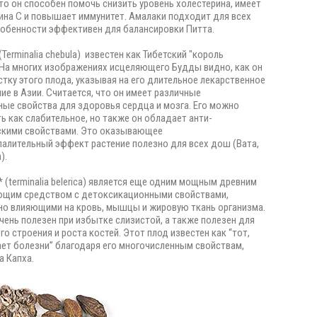
то он способен помочь снизить уровень холестерина, имеет
ина С и повышает иммунитет. Амалаки подходит для всех
собенности эффективен для балансировки Питта.
(Terminalia chebula) известен как Тибетский "король
На многих изображениях исцеляющего Будды видно, как он
стку этого плода, указывая на его длительное лекарственное
ие в Азии. Считается, что он имеет различные
ые свойства для здоровья сердца и мозга. Его можно
ь как слабительное, но также он обладает анти-
скими свойствами. Это оказывающее
алительный эффект растение полезно для всех дош (Вата,
).
*
(terminalia belerica) является еще одним мощным древним
щим средством с детоксикационными свойствами,
о влияющими на кровь, мышцы и жировую ткань организма.
чень полезен при избытке слизистой, а также полезен для
го строения и роста костей. Этот плод известен как “тот,
ает болезни” благодаря его многочисленным свойствам,
 Капха.