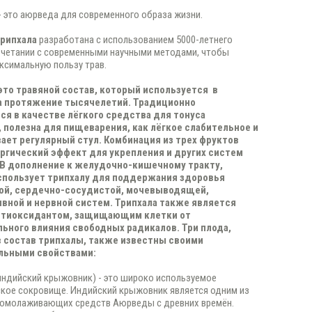
- это аюрведа для современного образа жизни.
рипхала
разработана с использованием 5000-летнего
очетании с современными научными методами, чтобы
ксимальную пользу трав.
 это травяной состав, который используется в
а протяжение тысячелетий. Традиционно
ся в качестве лёгкого средства для тонуса
 полезна для пищеварения, как лёгкое слабительное и
ет регулярный стул. Комбинация из трех фруктов
ргический эффект для укрепления и других систем
 В дополнение к желудочно-кишечному тракту,
спользует трипхалу для поддержания здоровья
ой, сердечно-сосудистой, мочевыводящей,
вной и нервной систем. Трипхала также является
тиоксидантом, защищающим клетки от
ьного влияния свободных радикалов. Три плода,
 состав трипхалы, также известны своими
льными свойствами:
индийский крыжовник) - это широко используемое
кое сокровище. Индийский крыжовник является одним из
 омолаживающих средств Аюрведы с древних времён.