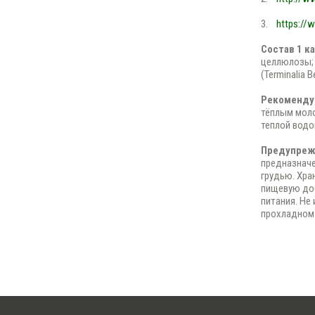
3.
https://
Состав 1 к
целлюлозы; п
(Terminalia B
Рекомендуе
тёплым моло
теплой водо
Предупреж
предназначе
грудью. Хра
пищевую доб
питания. Не
прохладном 