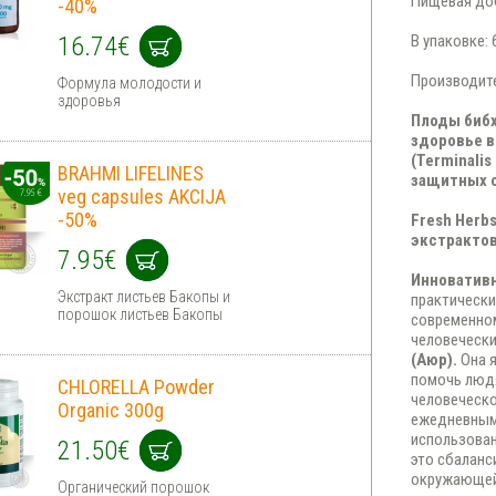
Пищевая до
-40%
16.74€
В упаковке: 
Производите
Формула молодости и
здоровья
Плоды бибх
здоровье в
(Terminali
BRAHMI LIFELINES
защитных с
veg capsules AKCIJA
-50%
Fresh Herb
экстрактов
7.95€
Инноватив
Экстракт листьев Бакопы и
практически
порошок листьев Бакопы
современном
человеческ
(Аюр).
Она я
помочь людя
CHLORELLA Powder
человеческо
Organic 300g
ежедневным 
использован
21.50€
это сбаланс
окружающей 
Органический порошок