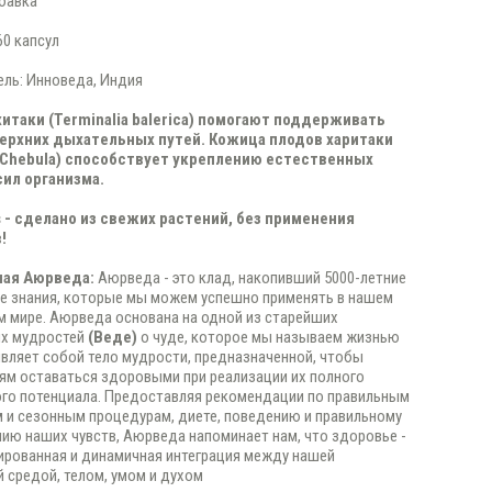
бавка
60 капсул
ль: Инноведа, Индия
итаки (Terminalia balerica) помогают поддерживать
ерхних дыхательных путей. Кожица плодов харитаки
s Chebula) способствует укреплению естественных
ил организма.
s - сделано из свежих растений, без применения
!
ная Аюрведа:
Аюрведа - это клад, накопивший 5000-летние
е знания, которые мы можем успешно применять в нашем
 мире. Аюрведа основана на одной из старейших
их мудростей
(Веде)
о чуде, которое мы называем жизнью
вляет собой тело мудрости, предназначенной, чтобы
м оставаться здоровыми при реализации их полного
го потенциала. Предоставляя рекомендации по правильным
и сезонным процедурам, диете, поведению и правильному
ию наших чувств, Аюрведа напоминает нам, что здоровье -
ированная и динамичная интеграция между нашей
средой, телом, умом и духом