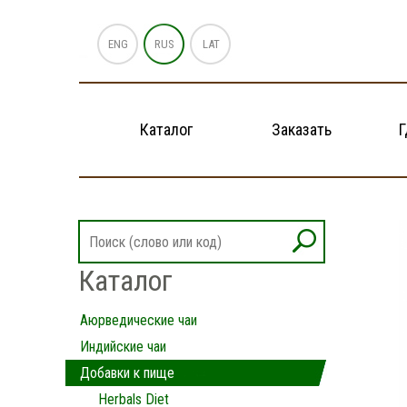
ENG
RUS
LAT
Каталог
Заказать
Г
Каталог
Аюрведические чаи
Индийские чаи
Добавки к пище
Herbals Diet