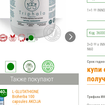
1+1 !!! INN
Код: 36000
3+3 !!! x I
N60
Срок годно
купи 
получ
Также покупают
L-GLUTATHIONE
Bioherba 100
Трифала И
capsules AKCIJA