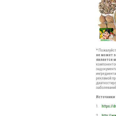
* Пожалуйст
не может з
является 
компонентов
задокументи
ингредиента
рекламой пр
диагностиро
заболеваний
Источники
1.
https://d
2.
http://ww