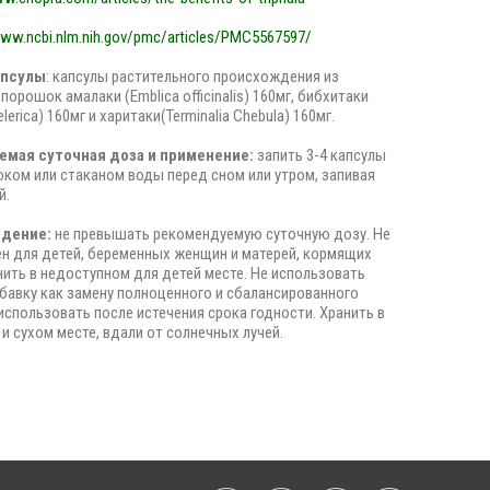
www.ncbi.nlm.nih.gov/pmc/articles/PMC5567597/
апсулы
: капсулы растительного происхождения из
орошок амалаки (Emblica officinalis) 160мг, бибхитаки
elerica) 160мг и харитаки(Terminalia Chebula) 160мг.
мая суточная доза и применение:
запить 3-4 капсулы
ком или стаканом воды перед сном или утром, запивая
й.
дение:
не превышать рекомендуемую суточную дозу. Не
н для детей, беременных женщин и матерей, кормящих
нить в недоступном для детей месте. Не использовать
авку как замену полноценного и сбалансированного
 использовать после истечения срока годности. Хранить в
и сухом месте, вдали от солнечных лучей.