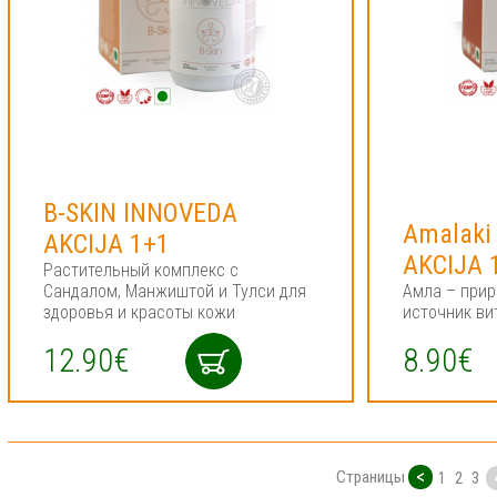
B-SKIN INNOVEDA
Amalaki
AKCIJA 1+1
AKCIJA 
Растительный комплекс c
Сандалом, Манжиштой и Тулси для
Амла – прир
здоровья и красоты кожи
источник ви
12.90€
8.90€
<
Страницы
1
2
3