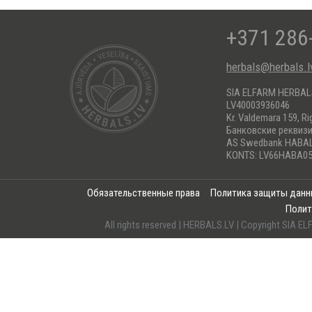
+371 286
herbals@herbals.l
SIA ELFARM HERBA
LV40003936046
Kr. Valdemara 159, Ri
Банковские реквиз
AS Swedbank HABA
KONTS: LV66HABA05
Обязательственные права
Политика защиты дан
Полит
All rights reserved | HERBALS.LV | Copyright SI