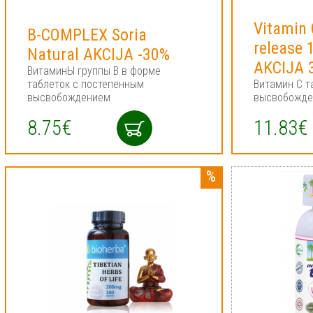
Vitamin 
B-COMPLEX Soria
release 
Natural AKCIJA -30%
AKCIJA 
ВитаминЫ группы B в форме
таблеток с постепенным
Витамин C т
высвобождением
высвобожде
8.75€
11.83€