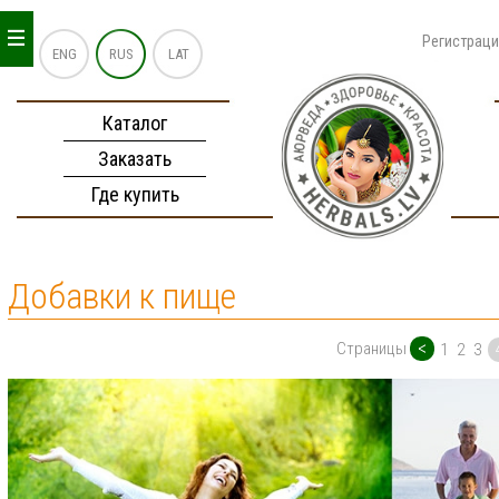
_
_
_
Регистрац
ENG
RUS
LAT
Каталог
Заказать
Где купить
Добавки к пище
<
Страницы
1
2
3