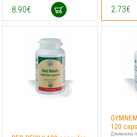
2.73€
8.90€
GYMNEM
120 cap
Джимнема п