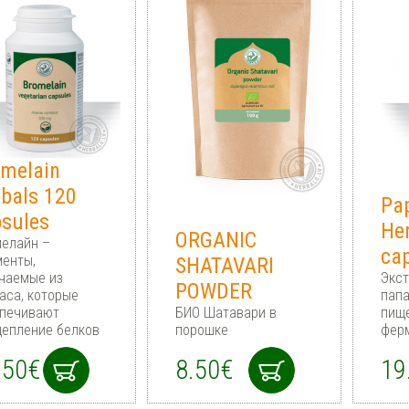
melain
bals 120
Pa
sules
He
ORGANIC
елайн –
ca
енты,
SHATAVARI
чаемые из
Экст
POWDER
аса, которые
папа
печивают
БИО Шатавари в
пищ
епление белков
порошке
фер
.50€
8.50€
19