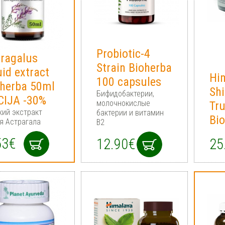
Probiotic-4
tragalus
Strain Bioherba
uid extract
Hi
100 capsules
oherba 50ml
Shi
Бифидобактерии,
CIJA -30%
молочнокислые
Tr
ий экстракт
бактерии и витамин
Bi
я Астрагала
В2
53€
12.90€
25