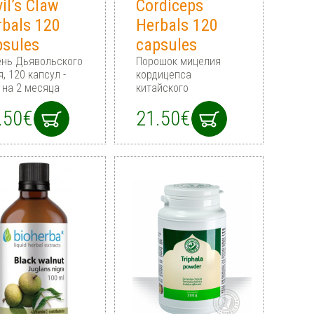
il’s Claw
Cordiceps
rbals 120
Herbals 120
psules
capsules
ень Дьявольского
Порошок мицелия
я, 120 капсул -
кордицепса
 на 2 месяца
китайского
.50€
21.50€