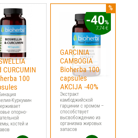
GARCINIA
CAMBOGIA
SWELLIA
Bioherba 100
d CURCUMIN
capsules
oherba 100
AKCIJA -40%
psules
Экстракт
бинация
камбоджийской
велия-Куркумин
гарцинии с хромом –
держивает
способствует
овье опорно-
высвобождению из
ательной
организма жировых
емы, костей и
запасов
авов