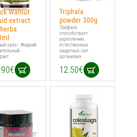
Triphala
ack Walnut
powder 300g
uid extract
Трифала
oherba
способствует
0ml
укреплению
ый орех - Жидкий
естественных
тительный
защитных сил
ракт
организма
.90€
12.50€