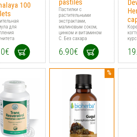
pastiles
Dev
malaya 100
Пастилки с
He
lets
растительными
ca
ительная
экстрактами,
ула для
малиновым соком,
Кор
пления
цинком и витамином
когт
нитета
С. Без сахара
курс
90€
6.90€
19