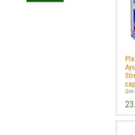
Pla
Ay
Str
ca
Для 
23