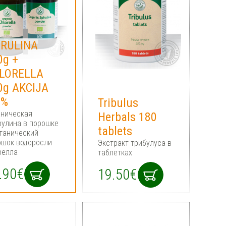
IRULINA
0g +
LORELLA
0g AKCIJA
0%
Tribulus
аническая
Herbals 180
рулина в порошке
tablets
рганический
ошок водоросли
Экстракт трибулуcа в
релла
таблетках
.90€
19.50€