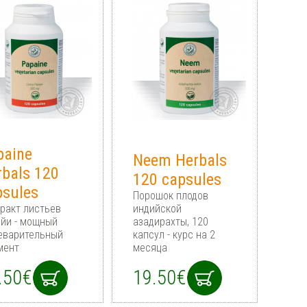
paine
Neem Herbals
rbals 120
120 capsules
psules
Порошок плодов
ракт листьев
индийской
йи - мощный
азадирахты, 120
еварительный
капсул - курс на 2
мент
месяца
.50€
19.50€