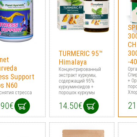
SP
30
CH
30
TURMERIC 95™
net
-4
Himalaya
urveda
Орг
Концентрированный
Спи
экстракт куркумы,
ess Support
+ О
содержащий 95%
ps N60
пор
куркуминоидов +
Хло
снятия стресса
порошок куркумы
21
.90€
14.50€