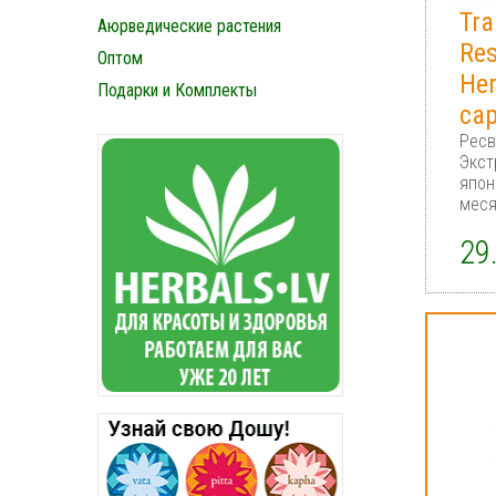
Tra
Аюрведические растения
Res
Оптом
Her
Подарки и Комплекты
cap
Ресв
Экст
япон
мес
29