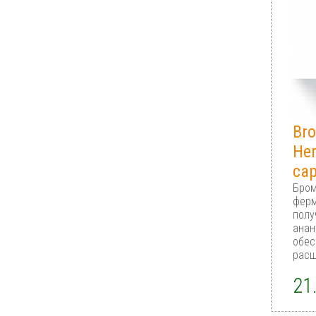
Bro
Her
cap
Бром
ферм
полу
анан
обес
расщ
21