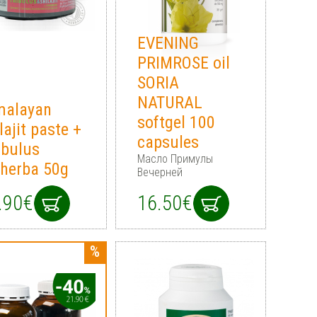
EVENING
PRIMROSE oil
SORIA
NATURAL
malayan
softgel 100
lajit paste +
capsules
ubulus
Масло Примулы
oherba 50g
Вечерней
.90€
16.50€