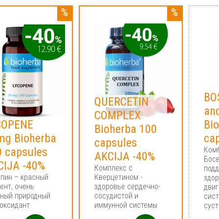
BO
QUERCETIN
an
COMPLEX
COPENE
Bi
Bioherba 100
mg Bioherba
ca
capsules
0 capsules
Ком
AKCIJA -40%
Бос
CIJA -40%
Комплекс с
под
пин – красный
Кверцетином -
здор
ент, очень
здоровье сердечно-
двиг
ный природный
сосудистой и
сист
оксидант
иммунной системы
суст