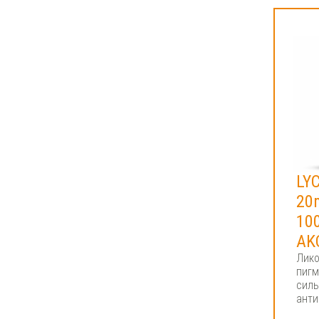
LY
20
10
AK
Лико
пигм
силь
анти