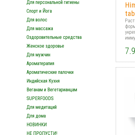
Для персональной гигиены
Hi
Спорт и Йога
tab
Для волос
Раст
форм
Для массажа
укре
Оздоровительные средства
имму
Женское здоровье
7.
Для мужчин
Ароматерапия
Ароматические палочки
Индийская Кухня
Веганам и Вегетарианцам
SUPERFOODS
Для медитаций
Для дома
НОВИНКИ
НЕ ПРОПУСТИ!