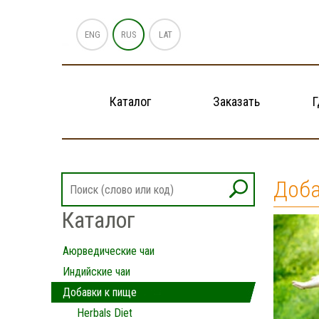
ENG
RUS
LAT
Каталог
Заказать
Г
Доба
Каталог
Аюрведические чаи
Индийские чаи
Добавки к пище
Herbals Diet