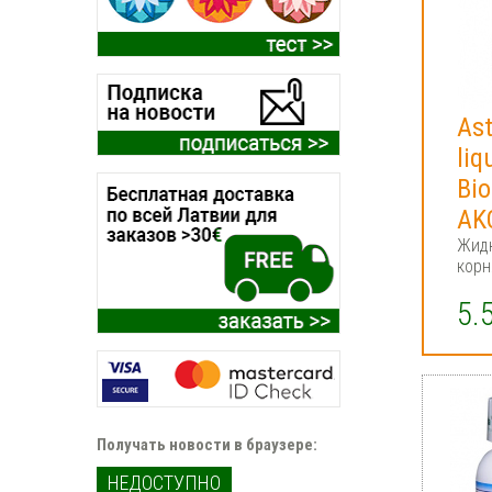
As
liq
Bi
AK
Жидк
корн
5.
Получать новости в браузере:
НЕДОСТУПНО