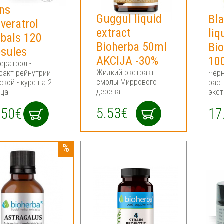
ns
Guggul liquid
Bl
veratrol
extract
liq
bals 120
Bioherba 50ml
Bi
sules
AKCIJA -30%
10
ератрол -
Жидкий экстракт
ракт рейнутрии
Черн
смолы Миррового
ской - курс на 2
рас
дерева
яца
экст
5.53€
.50€
17