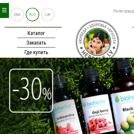
_
_
_
Регистрац
ENG
RUS
LAT
Каталог
Заказать
Где купить