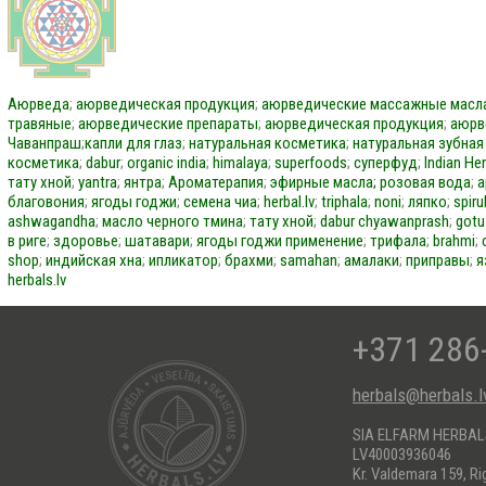
Аюрведа
;
аюрведическая продукция
;
аюрведические массажные масл
травяные
;
аюрведические препараты
;
аюрведическая продукция
;
аюрв
Чаванпраш
;
капли для глаз
;
натуральная косметика
;
натуральная зубная
косметика
;
dabur
;
organic india
;
himalaya
;
superfoods
;
суперфуд
;
Indian He
тату хной
;
yantra
;
янтра
;
Ароматерапия
;
эфирные масла;
розовая вода
;
а
благовония
;
ягоды годжи
;
семена чиа
;
herbal.lv
;
triphala
;
noni
;
ляпко
;
spiru
ashwagandha
;
масло черного тмина
;
тату хной
;
dabur
chyawanprash
;
gotu
в риге
;
здоровье
;
шатавари
;
ягоды годжи применение
;
трифала
;
brahmi
;
shop
;
индийская хна
;
ипликатор
;
брахми
;
samahan
;
амалаки
;
приправы
;
я
herbals.lv
+371 286
herbals@herbals.l
SIA ELFARM HERBA
LV40003936046
Kr. Valdemara 159, Ri