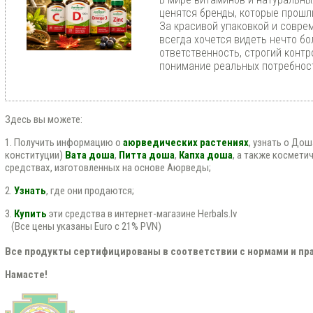
ценятся бренды, которые прошл
За красивой упаковкой и совр
всегда хочется видеть нечто бо
ответственность, строгий контр
понимание реальных потребност
Здесь вы можете:
1. Получить информацию о
аюрведических растениях
, узнать о До
конституции)
Вата доша
,
Питта доша
,
Капха доша
, а также космети
средствах, изготовленных на основе Аюрведы;
2.
Узнать
, где они продаются;
3.
Купить
эти средства в интернет-магазине Herbals.lv
(Все цены указаны Euro с 21% PVN)
Все продукты сертифицированы в соответствии с нормами и пра
Намасте!