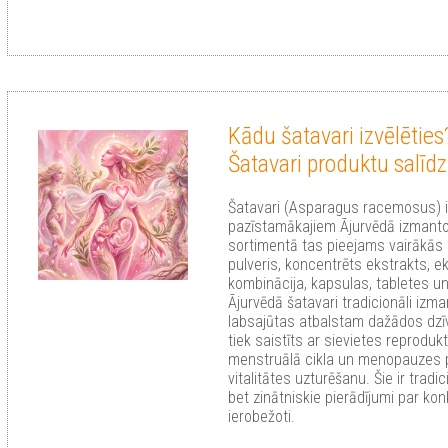
Kādu šatavari izvēlēties
Šatavari produktu salīd
Šatavari (Asparagus racemosus) i
pazīstamākajiem Ājurvēdā izmanto
sortimentā tas pieejams vairākās
pulveris, koncentrēts ekstrakts, e
kombinācija, kapsulas, tabletes u
Ājurvēdā šatavari tradicionāli izm
labsajūtas atbalstam dažādos dzī
tiek saistīts ar sievietes reproduk
menstruālā cikla un menopauzes pe
vitalitātes uzturēšanu. Šie ir tradic
bet zinātniskie pierādījumi par kon
ierobežoti.