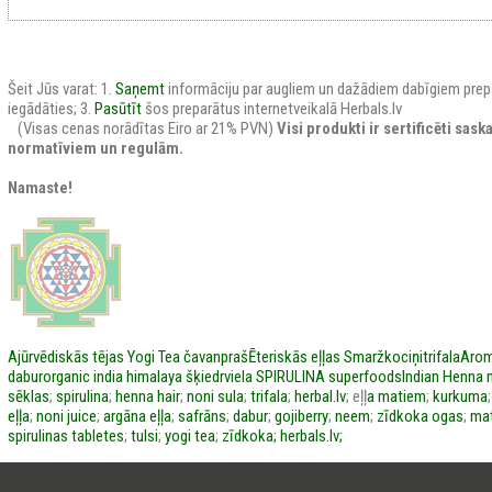
Šeit Jūs varat: 1.
Saņemt
informāciju par augliem un dažādiem dabīgiem prep
iegādāties; 3.
Pasūtīt
šos preparātus internetveikalā Herbals.lv
(Visas cenas norādītas Eiro ar 21% PVN)
Visi produkti ir sertificēti sas
normatīviem un regulām.
Namaste!
Ajūrvēdiskās tējas
Yogi Tea
čavanpraš
Ēteriskās eļļas
Smaržkociņi
trifala
Arom
dabur
organic india
himalaya
šķiedrviela
SPIRULINA
superfoods
Indian Henna
sēklas
;
spirulina
;
henna hair
;
noni sula
;
trifala
;
herbal.lv
; eļļ
a matiem
;
kurkuma
eļļa
;
noni juice
;
argāna eļļa
;
safrāns
;
dabur
;
gojiberry
;
neem
;
zīdkoka ogas
;
mat
spirulinas tabletes
;
tulsi
;
yogi tea
;
zīdkoka;
herbals.lv;