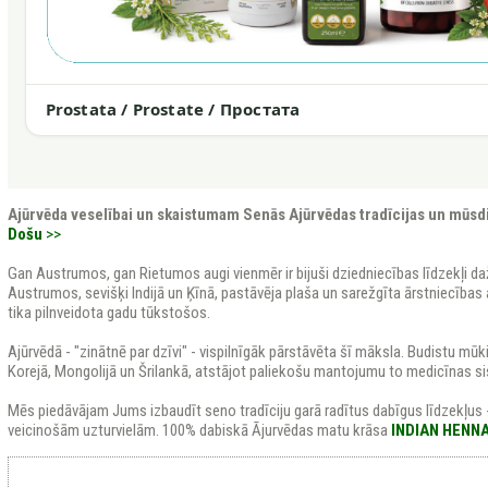
Prostata / Prostate / Простата
Ajūrvēda veselībai un skaistumam
Senās Ajūrvēdas tradīcijas un mūsd
Došu
>>
Gan Austrumos, gan Rietumos augi vienmēr ir bijuši dziedniecības līdzekļi d
Austrumos, sevišķi Indijā un Ķīnā, pastāvēja plaša un sarežgīta ārstniecīb
tika pilnveidota gadu tūkstošos.
Ajūrvēdā - "zinātnē par dzīvi" - vispilnīgāk pārstāvēta šī māksla. Budistu mūki
Korejā, Mongolijā un Šrilankā, atstājot paliekošu mantojumu to medicīnas s
Mēs piedāvājam Jums izbaudīt seno tradīciju garā radītus dabīgus līdzekļus 
veicinošām uzturvielām. 100% dabiskā Ājurvēdas matu krāsa
INDIAN HENN