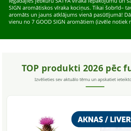
Iegādājies jebkuru SATYA vīraka iepakojumu un
Dabīgi augu ekstrakti šķidrā formā — viegli lietoja
Augu izcelsmes matu krāsa. INDIAN HENNA Nesat
SIGN aromātiskos vīraka kociņus. Tikai šobrīd– ta
ikdienas atbalstam. Plašs klāsts dažādām vajadzī
krāsas pastiprinātājus, ķīmiskas piedevas.Ar šo kr
aromāts un jauns atklājums vienā pasūtījumā! D
enerģijai, imunitātei.
nokrāsot matus, vienlaikus tos kopjot ar augu ek
vienu no 7 GOOD SIGN aromātiem (izvēle notiek n
visiem matu tipiem.
TOP produkti 2026 pēc f
Izvēlieties sev aktuālo tēmu un apskatiet ieteik