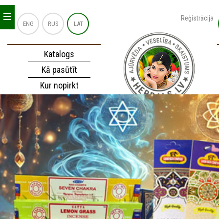
_
_
_
Reģistrācija
ENG
RUS
LAT
Katalogs
Kā pasūtīt
Kur nopirkt