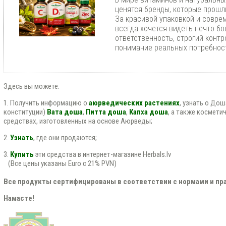
ценятся бренды, которые прошл
За красивой упаковкой и совр
всегда хочется видеть нечто бо
ответственность, строгий контр
понимание реальных потребност
Здесь вы можете:
1. Получить информацию о
аюрведических растениях
, узнать о До
конституции)
Вата доша
,
Питта доша
,
Капха доша
, а также космети
средствах, изготовленных на основе Аюрведы;
2.
Узнать
, где они продаются;
3.
Купить
эти средства в интернет-магазине Herbals.lv
(Все цены указаны Euro с 21% PVN)
Все продукты сертифицированы в соответствии с нормами и пра
Намасте!