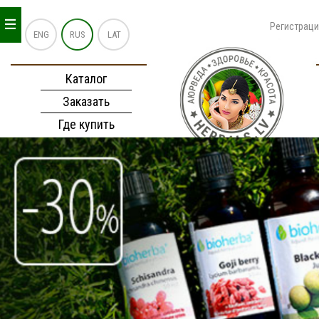
_
_
_
Регистрац
ENG
RUS
LAT
Каталог
Заказать
Где купить