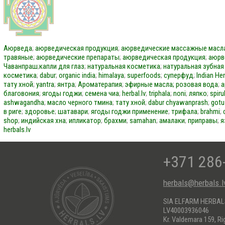
Аюрведа
;
аюрведическая продукция
;
аюрведические массажные масл
травяные
;
аюрведические препараты
;
аюрведическая продукция
;
аюрв
Чаванпраш
;
капли для глаз
;
натуральная косметика
;
натуральная зубная
косметика
;
dabur
;
organic india
;
himalaya
;
superfoods
;
суперфуд
;
Indian He
тату хной
;
yantra
;
янтра
;
Ароматерапия
;
эфирные масла;
розовая вода
;
а
благовония
;
ягоды годжи
;
семена чиа
;
herbal.lv
;
triphala
;
noni
;
ляпко
;
spiru
ashwagandha
;
масло черного тмина
;
тату хной
;
dabur
chyawanprash
;
gotu
в риге
;
здоровье
;
шатавари
;
ягоды годжи применение
;
трифала
;
brahmi
;
shop
;
индийская хна
;
ипликатор
;
брахми
;
samahan
;
амалаки
;
приправы
;
я
herbals.lv
+371 286
herbals@herbals.l
SIA ELFARM HERBA
LV40003936046
Kr. Valdemara 159, Ri