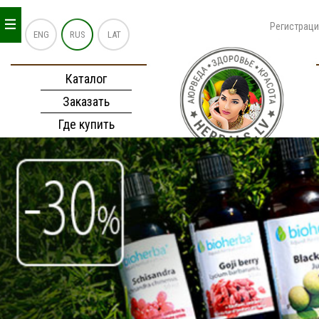
_
_
_
Регистрац
ENG
RUS
LAT
Каталог
Заказать
Где купить