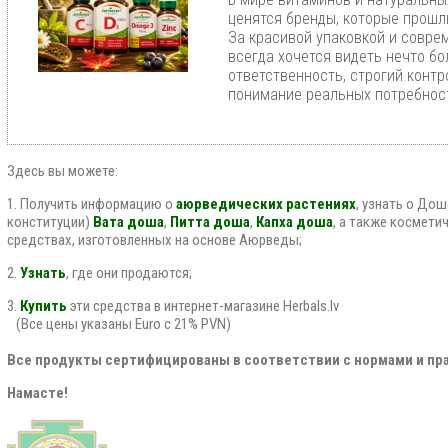
ценятся бренды, которые прошл
За красивой упаковкой и совр
всегда хочется видеть нечто бо
ответственность, строгий контр
понимание реальных потребност
Здесь вы можете:
1. Получить информацию о
аюрведических растениях
, узнать о До
конституции)
Вата доша
,
Питта доша
,
Капха доша
, а также космети
средствах, изготовленных на основе Аюрведы;
2.
Узнать
, где они продаются;
3.
Купить
эти средства в интернет-магазине Herbals.lv
(Все цены указаны Euro с 21% PVN)
Все продукты сертифицированы в соответствии с нормами и пра
Намасте!