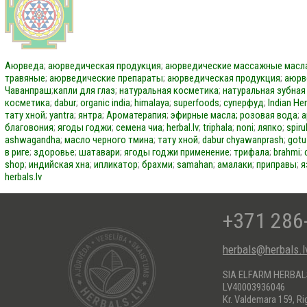
Аюрведа
;
аюрведическая продукция
;
аюрведические массажные масл
травяные
;
аюрведические препараты
;
аюрведическая продукция
;
аюрв
Чаванпраш
;
капли для глаз
;
натуральная косметика
;
натуральная зубная
косметика
;
dabur
;
organic india
;
himalaya
;
superfoods
;
суперфуд
;
Indian He
тату хной
;
yantra
;
янтра
;
Ароматерапия
;
эфирные масла;
розовая вода
;
а
благовония
;
ягоды годжи
;
семена чиа
;
herbal.lv
;
triphala
;
noni
;
ляпко
;
spiru
ashwagandha
;
масло черного тмина
;
тату хной
;
dabur
chyawanprash
;
gotu
в риге
;
здоровье
;
шатавари
;
ягоды годжи применение
;
трифала
;
brahmi
;
shop
;
индийская хна
;
ипликатор
;
брахми
;
samahan
;
амалаки
;
приправы
;
я
herbals.lv
+371 286
herbals@herbals.l
SIA ELFARM HERBA
LV40003936046
Kr. Valdemara 159, Ri