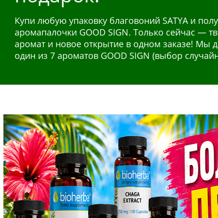
100% растительная краска создана по рецепта
Натуральная краска для волос из хны и смеси 
Купи любую упаковку благовоний SATYA и полу
Натуральные растительные экстракты в жидк
отличии от химических составов для окрашива
аромапалочки GOOD SIGN. Только сейчас — т
в применении и эффективны для ежедневной 
содержит аммиак и пероксид.
аромат и новое открытие в одном заказе! Мы 
организма. Широкий выбор для разных потреб
один из 7 ароматов GOOD SIGN (выбор случай
система, энергия, иммунитет.