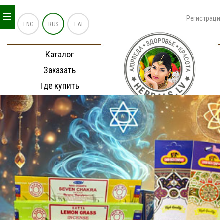
_
_
_
Регистрац
ENG
RUS
LAT
Каталог
Заказать
Где купить