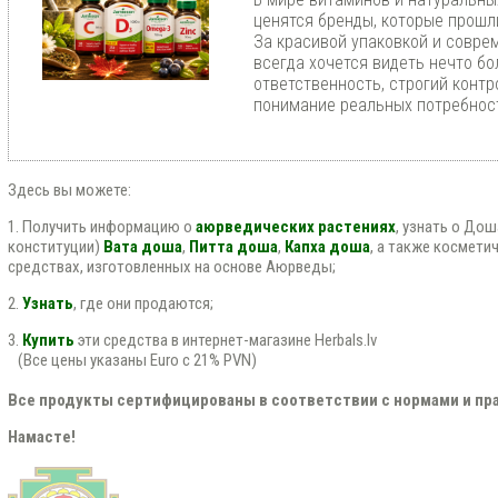
ценятся бренды, которые прошл
За красивой упаковкой и совр
всегда хочется видеть нечто бо
ответственность, строгий контр
понимание реальных потребност
Здесь вы можете:
1. Получить информацию о
аюрведических растениях
, узнать о До
конституции)
Вата доша
,
Питта доша
,
Капха доша
, а также космети
средствах, изготовленных на основе Аюрведы;
2.
Узнать
, где они продаются;
3.
Купить
эти средства в интернет-магазине Herbals.lv
(Все цены указаны Euro с 21% PVN)
Все продукты сертифицированы в соответствии с нормами и пра
Намасте!