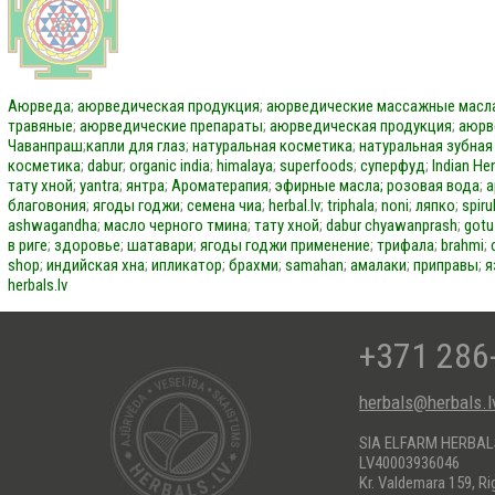
Аюрведа
;
аюрведическая продукция
;
аюрведические массажные масл
травяные
;
аюрведические препараты
;
аюрведическая продукция
;
аюрв
Чаванпраш
;
капли для глаз
;
натуральная косметика
;
натуральная зубная
косметика
;
dabur
;
organic india
;
himalaya
;
superfoods
;
суперфуд
;
Indian He
тату хной
;
yantra
;
янтра
;
Ароматерапия
;
эфирные масла;
розовая вода
;
а
благовония
;
ягоды годжи
;
семена чиа
;
herbal.lv
;
triphala
;
noni
;
ляпко
;
spiru
ashwagandha
;
масло черного тмина
;
тату хной
;
dabur
chyawanprash
;
gotu
в риге
;
здоровье
;
шатавари
;
ягоды годжи применение
;
трифала
;
brahmi
;
shop
;
индийская хна
;
ипликатор
;
брахми
;
samahan
;
амалаки
;
приправы
;
я
herbals.lv
+371 286
herbals@herbals.l
SIA ELFARM HERBA
LV40003936046
Kr. Valdemara 159, Ri