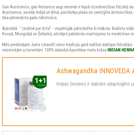
Gan Austrumos, gan Rietumos augi vienmēr ir bijuši dziedniecības līdzekļi d
Austrumos, sevišķi Indijā un Ķīnā, pastāvēja plaša un sarežgīta ārstniecīb
tika pilnveidota gadu tūkstošos.
Ajūrvēdā - "zinātnē par dzīvi" - vispilnīgāk pārstāvēta šī māksla. Budistu mūki
Korejā, Mongolijā un Šrilankā, atstājot paliekošu mantojumu to medicīnas s
Mēs piedāvājam Jums izbaudīt seno tradīciju garā radītus dabīgus līdzekļus 
veicinošām uzturvielām. 100% dabiskā Ājurvēdas matu krāsa
INDIAN HENN
Ashwagandha INNOVEDA 
Indijas žeņšeņs ir dabisks adaptogēns u