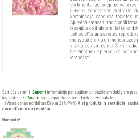
sortimentā tas pieejams vairākās
pulveris, koncentrēts ekstrakts, e
kombinācija, kapsulas, tabletes u
Ājurvēdā šatavari tradicionāli izm
labsajūtas atbalstam dažādos dzī
tiek saistīts ar sievietes reproduk
menstruālā cikla un menopauzes pe
vitalitātes uzturēšanu. Šie ir tradic
bet zinātniskie pierādījumi par kon
ierobežoti.
Šeit Jūs varat: 1.
Saņemt
informāciju par augliem un dažādiem dabīgiem prep
iegādāties; 3.
Pasūtīt
šos preparātus internetveikalā Herbals.lv
(Visas cenas norādītas Eiro ar 21% PVN)
Visi produkti ir sertificēti sas
normatīviem un regulām.
Namaste!