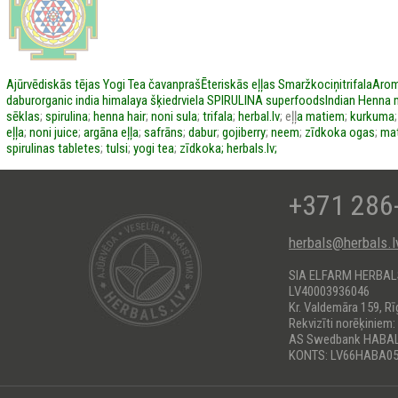
Ajūrvēdiskās tējas
Yogi Tea
čavanpraš
Ēteriskās eļļas
Smaržkociņi
trifala
Arom
dabur
organic india
himalaya
šķiedrviela
SPIRULINA
superfoods
Indian Henna
sēklas
;
spirulina
;
henna hair
;
noni sula
;
trifala
;
herbal.lv
; eļļ
a matiem
;
kurkuma
eļļa
;
noni juice
;
argāna eļļa
;
safrāns
;
dabur
;
gojiberry
;
neem
;
zīdkoka ogas
;
mat
spirulinas tabletes
;
tulsi
;
yogi tea
;
zīdkoka;
herbals.lv;
+371 286
herbals@herbals.l
SIA ELFARM HERBA
LV40003936046
Kr. Valdemāra 159, Rī
Rekvizīti norēķiniem:
AS Swedbank HABA
KONTS: LV66HABA05