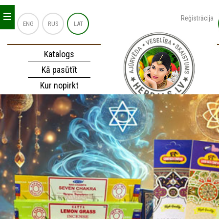
_
_
_
Reģistrācija
ENG
RUS
LAT
Katalogs
Kā pasūtīt
Kur nopirkt