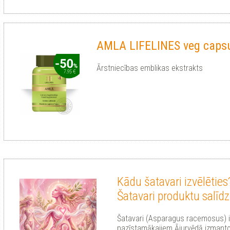
AMLA LIFELINES veg caps
Ārstniecības emblikas ekstrakts
Kādu šatavari izvēlēties
Šatavari produktu salīd
Šatavari (Asparagus racemosus) i
pazīstamākajiem Ājurvēdā izmanto