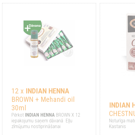
12 x
INDIAN
HENNA
BROWN + Mehandi oil
INDIAN
30ml
CHESTN
Pērkot
INDIAN
HENNA
BROWN X 12
iepakojumu saņem dāvanā Eļļu
Noturīga mat
zīmūjumu nostiprināšanai
Kastanis