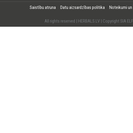
Saistību atruna
Datu aizsardzības politika
Noteikumi un
All rights reserved | HERBALS.LV | Copyright SI