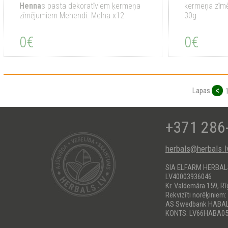
Henna
s pasta dekoratīviem ķermeņa
ķermeņa zīmē
zīmējumiem Mehendi. Melna x12
30g
0€
0€
<
Lapas
+371 286
herbals@herbals.l
SIA ELFARM HERBA
LV40003936046
Kr. Valdemāra 159, Rī
Rekvizīti norēķiniem:
AS Swedbank HABA
KONTS: LV66HABA05