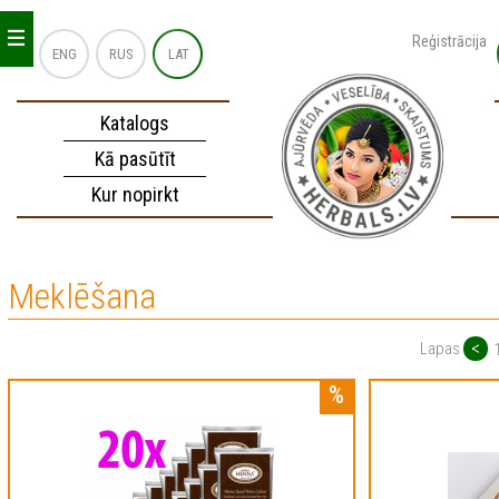
_
_
_
Reģistrācija
ENG
RUS
LAT
Katalogs
Kā pasūtīt
Kur nopirkt
Meklēšana
<
Lapas