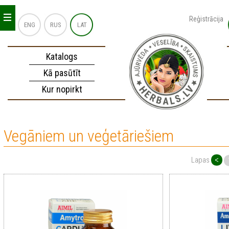
_
_
_
Reģistrācija
ENG
RUS
LAT
Katalogs
Kā pasūtīt
Kur nopirkt
Vegāniem un veģetāriešiem
<
Lapas