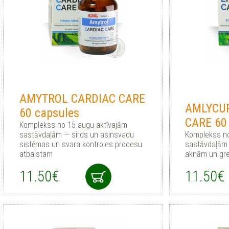
AMYTROL CARDIAC CARE
AMLYCUR
60 capsules
CARE 60
Komplekss no 15 augu aktīvajām
sastāvdaļām — sirds un asinsvadu
Komplekss no
sistēmas un svara kontroles procesu
sastāvdaļām 
atbalstam
aknām un gr
11.50€
11.50€