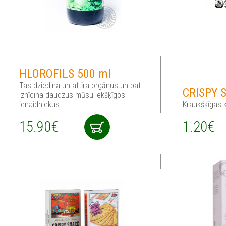
HLOROFILS 500 ml
Tas dziedina un attīra orgānus un pat
CRISPY S
iznīcina daudzus mūsu iekšķīgos
ienaidniekus
Kraukšķīgas k
15.90€
1.20€