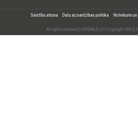
Saistību atruna
Datu aizsardzības politika
Noteikumi un
All rights reserved | HERBALS.LV | Copyright SI