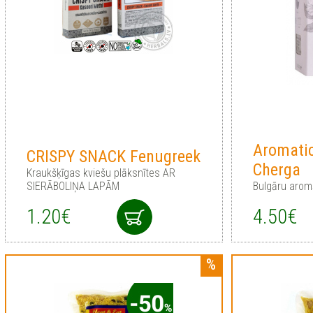
Aromatic
CRISPY SNACK Fenugreek
Cherga
Kraukšķīgas kviešu plāksnītes AR
SIERĀBOLIŅA LAPĀM
Bulgāru aromāt
1.20€
4.50€