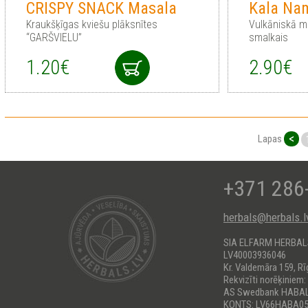
CRISPY SNACK Masala
Kala Na
Kraukšķīgas kviešu plāksnītes
Vulkāniskā m
“GARŠVIELU”
smalkais
1.20€
2.90€
<
Lapas
+371 286
herbals@herbals.l
SIA ELFARM HERBA
LV40003936046
Kr. Valdemāra 159, Rī
Rekvizīti norēķiniem:
AS Swedbank HABA
KONTS: LV66HABA05