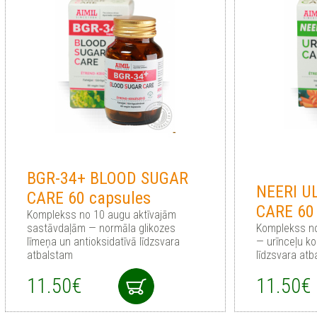
BGR-34+ BLOOD SUGAR
NEERI U
CARE 60 capsules
CARE 60
Komplekss no 10 augu aktīvajām
sastāvdaļām — normāla glikozes
Komplekss n
līmeņa un antioksidatīvā līdzsvara
— urīnceļu k
atbalstam
līdzsvara at
11.50€
11.50€