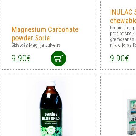
INULAC S
chewable
Prebiotiku, 
Magnesium Carbonate
probiotisko 
powder Soria
gremošanas 
Šķīstošs Magnija pulveris
mikrofloras 
9.90€
9.90€