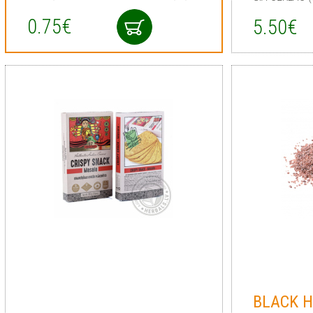
0.75€
5.50€
BLACK H