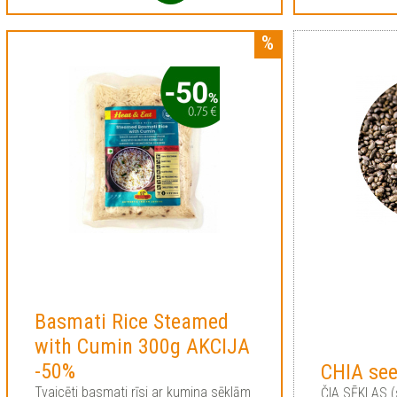
Basmati Rice Steamed
with Cumin 300g AKCIJA
-50%
CHIA se
Tvaicēti basmati rīsi ar kumina sēklām
ČIA SĒKLAS (