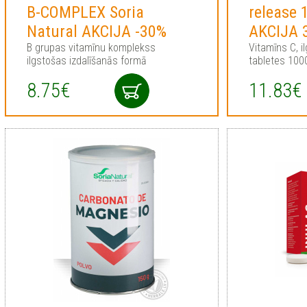
B-COMPLEX Soria
release 
Natural AKCIJA -30%
AKCIJA 
B grupas vitamīnu komplekss
Vitamīns C, i
ilgstošas izdalīšanās formā
tabletes 10
8.75€
11.83€