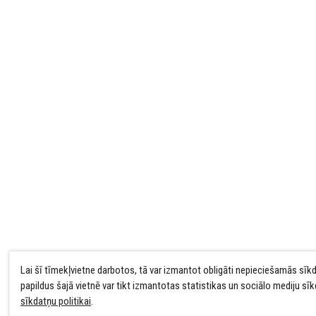
Lai šī tīmekļvietne darbotos, tā var izmantot obligāti nepieciešamās sīk
papildus šajā vietnē var tikt izmantotas statistikas un sociālo mediju sī
sīkdatņu politikai
.