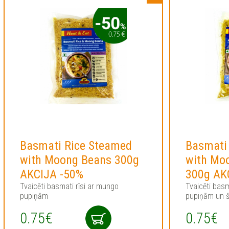
Basmati Rice Steamed
Basmati
with Moong Beans 300g
with Moo
AKCIJA -50%
300g AK
Tvaicēti basmati rīsi ar mungo
Tvaicēti basm
pupiņām
pupiņām un š
0.75€
0.75€